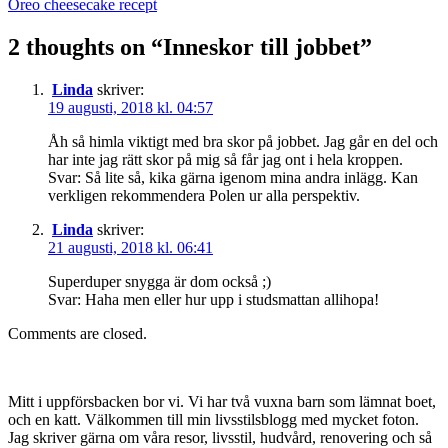
navigation
Oreo cheesecake recept
2 thoughts on “
Inneskor till jobbet
”
Linda
skriver:
19 augusti, 2018 kl. 04:57
Åh så himla viktigt med bra skor på jobbet. Jag går en del och
har inte jag rätt skor på mig så får jag ont i hela kroppen.
Svar: Så lite så, kika gärna igenom mina andra inlägg. Kan
verkligen rekommendera Polen ur alla perspektiv.
Linda
skriver:
21 augusti, 2018 kl. 06:41
Superduper snygga är dom också ;)
Svar: Haha men eller hur upp i studsmattan allihopa!
Comments are closed.
Mitt i uppförsbacken bor vi. Vi har två vuxna barn som lämnat boet,
och en katt. Välkommen till min livsstilsblogg med mycket foton.
Jag skriver gärna om våra resor, livsstil, hudvård, renovering och så