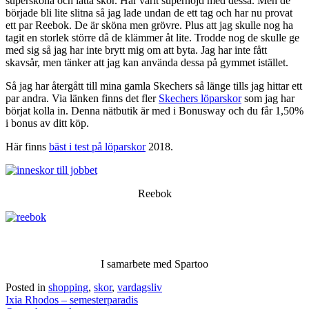
supersköna och lätta skor. Har varit supernöjd med dessa. Men de
började bli lite slitna så jag lade undan de ett tag och har nu provat
ett par Reebok. De är sköna men grövre. Plus att jag skulle nog ha
tagit en storlek större då de klämmer åt lite. Trodde nog de skulle ge
med sig så jag har inte brytt mig om att byta. Jag har inte fått
skavsår, men tänker att jag kan använda dessa på gymmet istället.
Så jag har återgått till mina gamla Skechers så länge tills jag hittar ett
par andra. Via länken finns det fler
Skechers löparskor
som jag har
börjat kolla in. Denna nätbutik är med i Bonusway och du får 1,50%
i bonus av ditt köp.
Här finns
bäst i test på löparskor
2018.
Reebok
I samarbete med Spartoo
Posted in
shopping
,
skor
,
vardagsliv
Post
Ixia Rhodos – semesterparadis