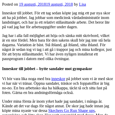
Posted on
19 augusti, 2018
19 augusti, 2018
by
Lisa
Inneskor till jobbet. För ett tag sedan köpte jag mig ett par nya skor
att ha på jobbet. Jag jobbar som medicinsk vårdadministratör inom
landstinget, och har ju ett relativt stillasittande arbete. Det beror lite
på vad jag har för arbetsuppgifter under dagen.
Jag har i alla fall möjlighet att höja och sänka mitt skrivbord, vilket
är en stor fördel. Men bara för den sakens skull bör jag inte stå hela
dagarna. Variation är bäst. Stå ibland, gå ibland, sitta ibland. För
något år sedan tog vi tag i att gå i trappor jag och mina kollegor, just
för att bryta stillasittandet. Vi har även nyligen installerat ett
pausprogram i datorn med olika övningar.
Inneskor till jobbet – bytte sandaler mot gympaskor
Vi bör vara lika noga med bra
inneskor
på jobbet som vi är med skor
vi har när vi tränar. Öppna sandaler, träskor och foppatofflor är big
no-no. En bra arbetssko ska ha hälkappa, täckt tå och sitta fast på
foten. Gärna en bra andningsförmåga också.
Under mina första år inom yrket hade jag sandaler, i många år.
Kände att det var dags för något annat. De skor jag hade innan jag
köpte mina nyaste var dessa
Skechers Go Run Shape ups
,