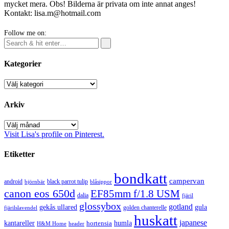
mycket mera. Obs! Bilderna är privata om inte annat anges!
Kontakt: lisa.m@hotmail.com
Follow me on:
Kategorier
Kategorier
Arkiv
Arkiv
Visit Lisa's profile on Pinterest.
Etiketter
bondkatt
campervan
android
black parrot tulip
blåsippor
björnbär
canon eos 650d
EF85mm f/1.8 USM
dalia
fjäril
glossybox
gotland
gekås ullared
gula
golden chanterelle
fjärilslavendel
huskatt
japanese
kantareller
hortensia
humla
H&M Home
header