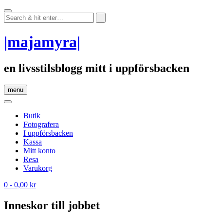
Skip
to
content
|majamyra|
en livsstilsblogg mitt i uppförsbacken
menu
Butik
Fotografera
I uppförsbacken
Kassa
Mitt konto
Resa
Varukorg
0
- 0,00 kr
Inneskor till jobbet