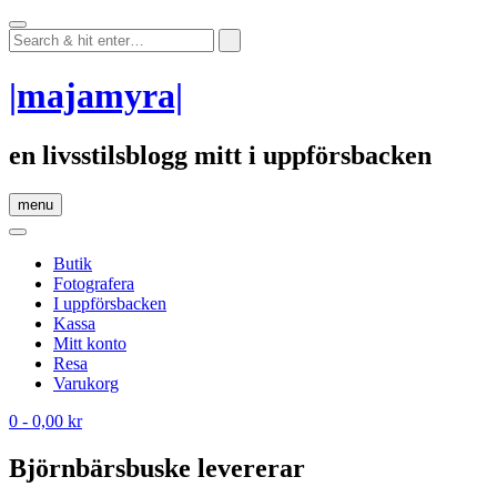
Skip
to
content
|majamyra|
en livsstilsblogg mitt i uppförsbacken
menu
Butik
Fotografera
I uppförsbacken
Kassa
Mitt konto
Resa
Varukorg
0
- 0,00 kr
Björnbärsbuske levererar