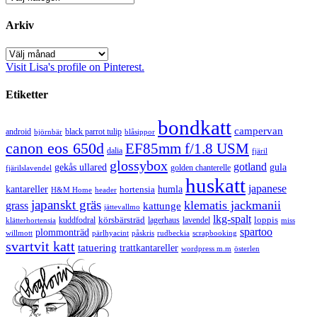
Arkiv
Arkiv
Visit Lisa's profile on Pinterest.
Etiketter
bondkatt
campervan
android
black parrot tulip
blåsippor
björnbär
canon eos 650d
EF85mm f/1.8 USM
dalia
fjäril
glossybox
gotland
gekås ullared
gula
golden chanterelle
fjärilslavendel
huskatt
japanese
kantareller
hortensia
humla
H&M Home
header
japanskt gräs
klematis jackmanii
grass
kattunge
jättevallmo
lkg-spalt
körsbärsträd
loppis
kuddfodral
lagerhaus
lavendel
klätterhortensia
miss
spartoo
plommonträd
rudbeckia
scrapbooking
willmott
pärlhyacint
påskris
svartvit katt
tatuering
trattkantareller
wordpress m.m
österlen