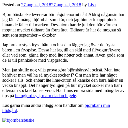
Posted on
27 augusti, 2018
27 augusti, 2018
by
Lisa
Björnbärsbuske levererar bär något enormt i år! Aldrig någonsin har
jag fått så många björnbär som i år, och jag hinner knappt plocka
innan de faller till marken. Dessutom har de ju i den här värmen
mognat mycket tidigare än förra året. Tidigare år har de mognat så
sent som september – oktober.
Jag brukar styckfrysa bären och sedan lägger jag över de frysta
bären i en fryspåse. Dessa har jag till en skål med fil/yogurt/kvarg
eller vad som, gärna ihop med lite nötter och annat. Även goda som
de är till pannkakor med vispgrädde.
Men jag skulle nog vilja prova göra björnbärssylt också. Men inte
behöver man väl ha så mycket socker i? Om man inte har något
socker i alls, och enbart lite lime/citron så kanske den bara håller en
vecka knappt. Det hänger tydligen på hur mycket socker man har i
eftersom sockret konserverar. Här finns en bra sida med mängder av
tips på
hemgjord sylt, marmelad och gelé
.
Läs gärna mina andra inlägg som handlar om
björnbär i min
trädgård
.