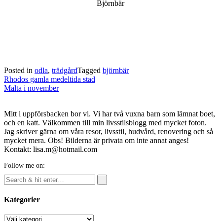
Björnbär
Posted in
odla
,
trädgård
Tagged
björnbär
Post
Rhodos gamla medeltida stad
navigation
Malta i november
Mitt i uppförsbacken bor vi. Vi har två vuxna barn som lämnat boet,
och en katt. Välkommen till min livsstilsblogg med mycket foton.
Jag skriver gärna om våra resor, livsstil, hudvård, renovering och så
mycket mera. Obs! Bilderna är privata om inte annat anges!
Kontakt: lisa.m@hotmail.com
Follow me on:
Kategorier
Kategorier