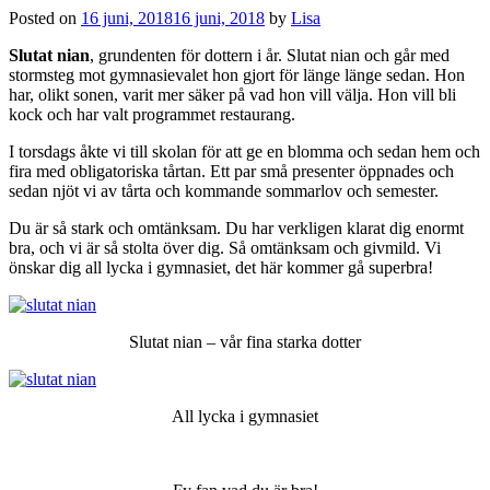
Posted on
16 juni, 2018
16 juni, 2018
by
Lisa
Slutat nian
, grundenten för dottern i år. Slutat nian och går med
stormsteg mot gymnasievalet hon gjort för länge länge sedan. Hon
har, olikt sonen, varit mer säker på vad hon vill välja. Hon vill bli
kock och har valt programmet restaurang.
I torsdags åkte vi till skolan för att ge en blomma och sedan hem och
fira med obligatoriska tårtan. Ett par små presenter öppnades och
sedan njöt vi av tårta och kommande sommarlov och semester.
Du är så stark och omtänksam. Du har verkligen klarat dig enormt
bra, och vi är så stolta över dig. Så omtänksam och givmild. Vi
önskar dig all lycka i gymnasiet, det här kommer gå superbra!
Slutat nian – vår fina starka dotter
All lycka i gymnasiet