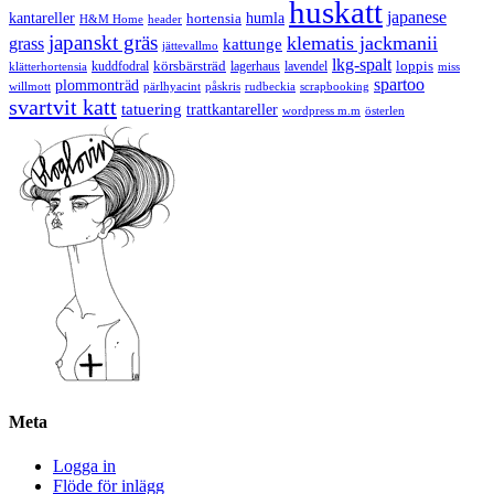
huskatt
japanese
kantareller
hortensia
humla
H&M Home
header
japanskt gräs
klematis jackmanii
grass
kattunge
jättevallmo
lkg-spalt
körsbärsträd
loppis
kuddfodral
lagerhaus
lavendel
klätterhortensia
miss
spartoo
plommonträd
rudbeckia
scrapbooking
willmott
pärlhyacint
påskris
svartvit katt
tatuering
trattkantareller
wordpress m.m
österlen
Meta
Logga in
Flöde för inlägg