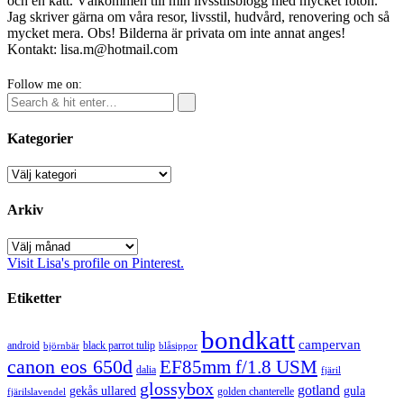
och en katt. Välkommen till min livsstilsblogg med mycket foton.
Jag skriver gärna om våra resor, livsstil, hudvård, renovering och så
mycket mera. Obs! Bilderna är privata om inte annat anges!
Kontakt: lisa.m@hotmail.com
Follow me on:
Kategorier
Kategorier
Arkiv
Arkiv
Visit Lisa's profile on Pinterest.
Etiketter
bondkatt
campervan
android
black parrot tulip
blåsippor
björnbär
canon eos 650d
EF85mm f/1.8 USM
dalia
fjäril
glossybox
gotland
gekås ullared
gula
golden chanterelle
fjärilslavendel