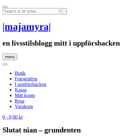
Skip
to
content
|majamyra|
en livsstilsblogg mitt i uppförsbacken
menu
Butik
Fotografera
I uppförsbacken
Kassa
Mitt konto
Resa
Varukorg
0
- 0,00 kr
Slutat nian – grundenten