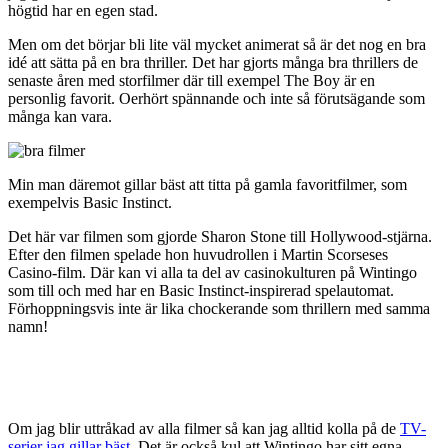
högtid har en egen stad.
Men om det börjar bli lite väl mycket animerat så är det nog en bra
idé att sätta på en bra thriller. Det har gjorts många bra thrillers de
senaste åren med storfilmer där till exempel The Boy är en
personlig favorit. Oerhört spännande och inte så förutsägande som
många kan vara.
Min man däremot gillar bäst att titta på gamla favoritfilmer, som
exempelvis Basic Instinct.
Det här var filmen som gjorde Sharon Stone till Hollywood-stjärna.
Efter den filmen spelade hon huvudrollen i Martin Scorseses
Casino-film. Där kan vi alla ta del av casinokulturen på Wintingo
som till och med har en Basic Instinct-inspirerad spelautomat.
Förhoppningsvis inte är lika chockerande som thrillern med samma
namn!
Om jag blir uttråkad av alla filmer så kan jag alltid kolla på de
TV-
serier jag gillar bäst
. Det är också kul att Wintingo har sitt egna