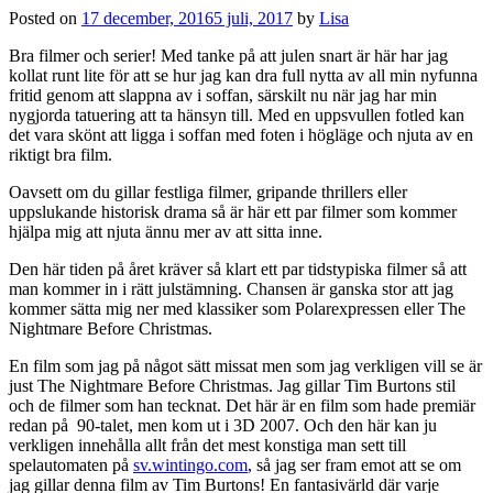
Posted on
17 december, 2016
5 juli, 2017
by
Lisa
Bra filmer och serier! Med tanke på att julen snart är här har jag
kollat runt lite för att se hur jag kan dra full nytta av all min nyfunna
fritid genom att slappna av i soffan, särskilt nu när jag har min
nygjorda tatuering att ta hänsyn till. Med en uppsvullen fotled kan
det vara skönt att ligga i soffan med foten i högläge och njuta av en
riktigt bra film.
Oavsett om du gillar festliga filmer, gripande thrillers eller
uppslukande historisk drama så är här ett par filmer som kommer
hjälpa mig att njuta ännu mer av att sitta inne.
Den här tiden på året kräver så klart ett par tidstypiska filmer så att
man kommer in i rätt julstämning. Chansen är ganska stor att jag
kommer sätta mig ner med klassiker som Polarexpressen eller The
Nightmare Before Christmas.
En film som jag på något sätt missat men som jag verkligen vill se är
just The Nightmare Before Christmas. Jag gillar Tim Burtons stil
och de filmer som han tecknat. Det här är en film som hade premiär
redan på 90-talet, men kom ut i 3D 2007. Och den här kan ju
verkligen innehålla allt från det mest konstiga man sett till
spelautomaten på
sv.wintingo.com
, så jag ser fram emot att se om
jag gillar denna film av Tim Burtons! En fantasivärld där varje