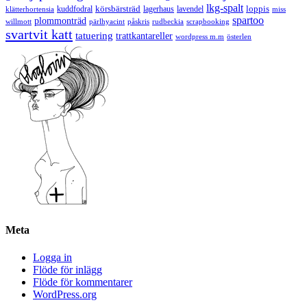
lkg-spalt
körsbärsträd
loppis
kuddfodral
lagerhaus
lavendel
klätterhortensia
miss
spartoo
plommonträd
rudbeckia
scrapbooking
willmott
pärlhyacint
påskris
svartvit katt
tatuering
trattkantareller
wordpress m.m
österlen
Meta
Logga in
Flöde för inlägg
Flöde för kommentarer
WordPress.org