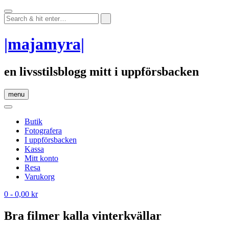
Skip
to
content
|majamyra|
en livsstilsblogg mitt i uppförsbacken
menu
Butik
Fotografera
I uppförsbacken
Kassa
Mitt konto
Resa
Varukorg
0
- 0,00 kr
Bra filmer kalla vinterkvällar