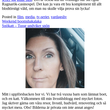
Ragnarök-casinospel. Det kan ju vara ett bra komplement till allt
blodtörstigt våld, om man nu skulle vilja prova sin lycka!
Posted in
film
,
media
,
tv-serier
,
vardagsliv
Post
Weekend boomshakalaka
navigation
Snökatt – Tusse undviker snön
Mitt i uppförsbacken bor vi. Vi har två vuxna barn som lämnat boet,
och en katt. Välkommen till min livsstilsblogg med mycket foton.
Jag skriver gärna om våra resor, livsstil, hudvård, renovering och så
mycket mera. Obs! Bilderna är privata om inte annat anges!