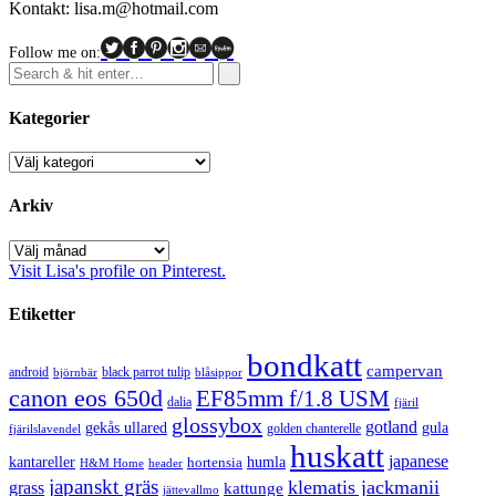
Kontakt: lisa.m@hotmail.com
Follow me on:
Kategorier
Kategorier
Arkiv
Arkiv
Visit Lisa's profile on Pinterest.
Etiketter
bondkatt
campervan
android
black parrot tulip
blåsippor
björnbär
canon eos 650d
EF85mm f/1.8 USM
dalia
fjäril
glossybox
gotland
gekås ullared
gula
golden chanterelle
fjärilslavendel
huskatt
japanese
kantareller
hortensia
humla
H&M Home
header
japanskt gräs
klematis jackmanii
grass
kattunge
jättevallmo