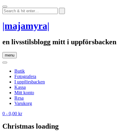
Skip
to
content
|majamyra|
en livsstilsblogg mitt i uppförsbacken
menu
Butik
Fotografera
I uppförsbacken
Kassa
Mitt konto
Resa
Varukorg
0
- 0,00 kr
Christmas loading