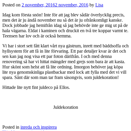
Posted on
2 november, 2016
2 november, 2016
by
Lisa
Idag kom första snön! Inte för att jag blev sådär överlycklig precis,
men det är ju ändå november nu så det är ju ofrånkomligt kanske.
Dock jobbade jag hemifrån idag så jag behövde inte ge mig ut på de
hala vägarna. Eldat i kaminen och druckit en två tre koppar varmt te.
Teensen har lov och är också hemma.
Vi har i stort sett fått klart vårt nya gästrum, inrett med bäddsoffa och
hyllsystem för att få in lite förvaring. Ett par detaljer kvar är det och
sen kan jag nog visa ett par foton därifrån. I och med denna
renovering så har vi hittat mängder med grejs som bara är att kasta.
Hur skönt som helst att få lite ordning. Imorgon behöver jag köpa
lite nya genomskinliga plastbackar med lock att fylla med det vi vill
spara. Sånt där som man tar fram säsongvis, som juldekoration!
Hittade lite nytt fint juldeco på Ellos.
Juldekoration
Posted in
inreda och inspirera