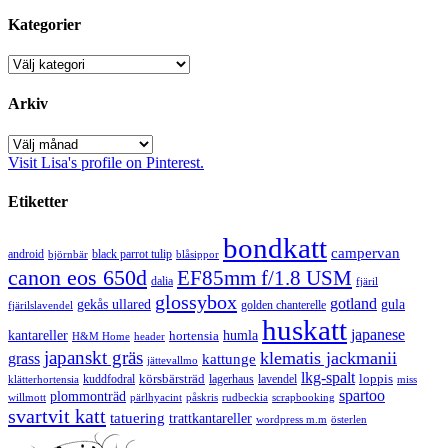
Kategorier
Kategorier
Arkiv
Arkiv
Visit Lisa's profile on Pinterest.
Etiketter
bondkatt
campervan
android
black parrot tulip
blåsippor
björnbär
canon eos 650d
EF85mm f/1.8 USM
dalia
fjäril
glossybox
gotland
gekås ullared
gula
golden chanterelle
fjärilslavendel
huskatt
japanese
kantareller
hortensia
humla
H&M Home
header
japanskt gräs
klematis jackmanii
grass
kattunge
jättevallmo
lkg-spalt
körsbärsträd
loppis
kuddfodral
lagerhaus
lavendel
klätterhortensia
miss
spartoo
plommonträd
rudbeckia
scrapbooking
willmott
pärlhyacint
påskris
svartvit katt
tatuering
trattkantareller
wordpress m.m
österlen