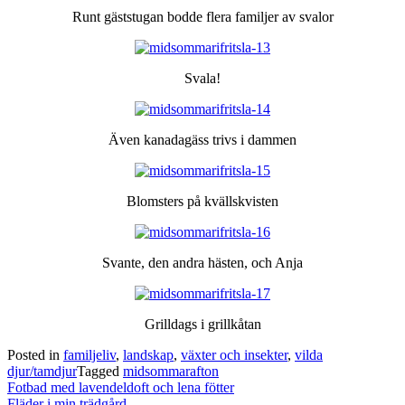
Runt gäststugan bodde flera familjer av svalor
Svala!
Även kanadagäss trivs i dammen
Blomsters på kvällskvisten
Svante, den andra hästen, och Anja
Grilldags i grillkåtan
Posted in
familjeliv
,
landskap
,
växter och insekter
,
vilda
djur/tamdjur
Tagged
midsommarafton
Post
Fotbad med lavendeldoft och lena fötter
navigation
Fläder i min trädgård