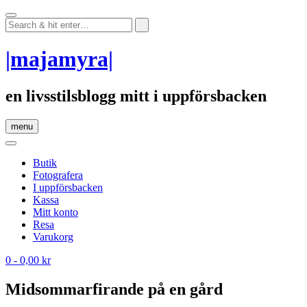
Skip
to
content
|majamyra|
en livsstilsblogg mitt i uppförsbacken
menu
Butik
Fotografera
I uppförsbacken
Kassa
Mitt konto
Resa
Varukorg
0
- 0,00 kr
Midsommarfirande på en gård