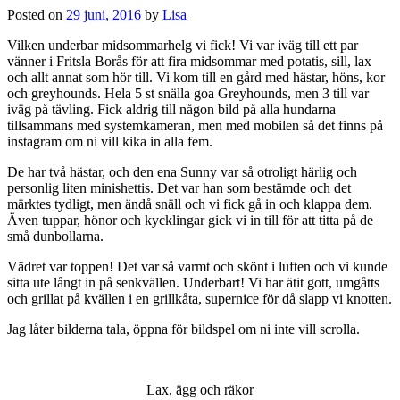
Posted on
29 juni, 2016
by
Lisa
Vilken underbar midsommarhelg vi fick! Vi var iväg till ett par
vänner i Fritsla Borås för att fira midsommar med potatis, sill, lax
och allt annat som hör till. Vi kom till en gård med hästar, höns, kor
och greyhounds. Hela 5 st snälla goa Greyhounds, men 3 till var
iväg på tävling. Fick aldrig till någon bild på alla hundarna
tillsammans med systemkameran, men med mobilen så det finns på
instagram om ni vill kika in alla fem.
De har två hästar, och den ena Sunny var så otroligt härlig och
personlig liten minishettis. Det var han som bestämde och det
märktes tydligt, men ändå snäll och vi fick gå in och klappa dem.
Även tuppar, hönor och kycklingar gick vi in till för att titta på de
små dunbollarna.
Vädret var toppen! Det var så varmt och skönt i luften och vi kunde
sitta ute långt in på senkvällen. Underbart! Vi har ätit gott, umgåtts
och grillat på kvällen i en grillkåta, supernice för då slapp vi knotten.
Jag låter bilderna tala, öppna för bildspel om ni inte vill scrolla.
Lax, ägg och räkor