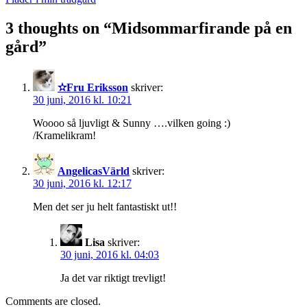
3 thoughts on “
Midsommarfirande på en
gård
”
✫Fru Eriksson
skriver:
30 juni, 2016 kl. 10:21
Woooo så ljuvligt & Sunny ….vilken going :)
/Kramelikram!
AngelicasVärld
skriver:
30 juni, 2016 kl. 12:17
Men det ser ju helt fantastiskt ut!!
Lisa
skriver:
30 juni, 2016 kl. 04:03
Ja det var riktigt trevligt!
Comments are closed.