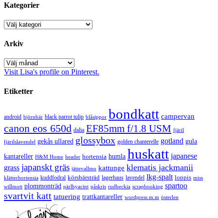
Kategorier
Kategorier
Arkiv
Arkiv
Visit Lisa's profile on Pinterest.
Etiketter
bondkatt
campervan
android
black parrot tulip
blåsippor
björnbär
canon eos 650d
EF85mm f/1.8 USM
dalia
fjäril
glossybox
gotland
gekås ullared
gula
golden chanterelle
fjärilslavendel
huskatt
japanese
kantareller
hortensia
humla
H&M Home
header
japanskt gräs
klematis jackmanii
grass
kattunge
jättevallmo
lkg-spalt
körsbärsträd
loppis
kuddfodral
lagerhaus
lavendel
klätterhortensia
miss
spartoo
plommonträd
rudbeckia
scrapbooking
willmott
pärlhyacint
påskris
svartvit katt
tatuering
trattkantareller
wordpress m.m
österlen