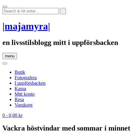
Skip
to
content
|majamyra|
en livsstilsblogg mitt i uppförsbacken
menu
Butik
Fotografera
I uppförsbacken
Kassa
Mitt konto
Resa
Varukorg
0
- 0,00 kr
Vackra höstvindar med sommar i minnet