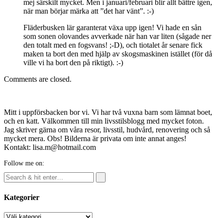
mej särskilt mycket. Men i januari/februari blir allt bättre igen,
när man börjar märka att ”det har vänt”. :-)
Fläderbusken lär garanterat växa upp igen! Vi hade en sån
som sonen olovandes avverkade när han var liten (sågade ner
den totalt med en fogsvans! ;-D), och tiotalet år senare fick
maken ta bort den med hjälp av skogsmaskinen istället (för då
ville vi ha bort den på riktigt). :-)
Comments are closed.
Mitt i uppförsbacken bor vi. Vi har två vuxna barn som lämnat boet,
och en katt. Välkommen till min livsstilsblogg med mycket foton.
Jag skriver gärna om våra resor, livsstil, hudvård, renovering och så
mycket mera. Obs! Bilderna är privata om inte annat anges!
Kontakt: lisa.m@hotmail.com
Follow me on:
Kategorier
Kategorier