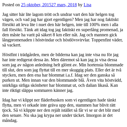
Posted on
25 oktober, 2015
27 mars, 2018
by
Lisa
Jag sitter här lite lagom trött och undrar vart den här helgen tog
vägen, och vad jag har gjort egentligen? Men jag har nog faktiskt
försökt att leva lite i nuet den här helgen, inte till 100% men i alla
fall försökt. Tänk att idag tog jag faktiskt en superlång promenad, ja
den måste ha varit på säkert 8 km eller nåt. Jag och mannen gick
långpromenaden i höstvindar och höstlövsvirvlar. Toppenfint väder,
så vackert.
Höstfint i trädgården, men de bilderna kan jag inte visa nu för jag
har inte redigerat dessa än. Men däremot så kan jag ju visa dessa
som jag av någon anledning helt glömt av. Min hortensia blommade
till slut, den som jag flyttat till en mer skuggig plats. Eller det är två
stycken, men den ena har blommat i.a.f. Idag ser den ganska så
purken ut. Men innan var den blommande blå. Även vita höstvädd,
snirkliga sirliga skönheter har blommat ut, och dalian likaså. Kan
inte riktigt släppa sommaren känner jag.
Idag har vi klippt ner fläderbusken som vi egentligen hade tänkt
flytta, men vi orkade inte gräva upp den, stammen har blivit rätt
tjock. Så vi klippte ner den rejält istället så får vi se ur det blir med
den senare. Nu ska jag krypa ner under täcket. Imorgon är det
måndag.