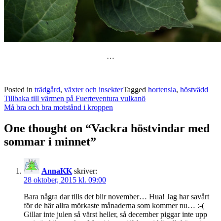
…
Posted in
trädgård
,
växter och insekter
Tagged
hortensia
,
höstvädd
Post
Tillbaka till värmen på Fuerteventura vulkanö
navigation
Må bra och bra motstånd i kroppen
One thought on “
Vackra höstvindar med
sommar i minnet
”
AnnaKK
skriver:
28 oktober, 2015 kl. 09:00
Bara några dar tills det blir november… Hua! Jag har savårt
för de här allra mörkaste månaderna som kommer nu… :-(
Gillar inte julen så värst heller, så december piggar inte upp