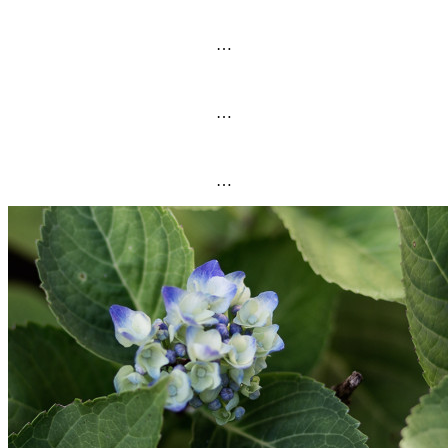
…
…
…