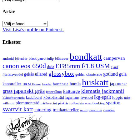
Arkiv
Arkiv
Visit Lisa's profile on Pinterest.
Etiketter
bondkatt
campervan
android
black parrot tulip
blåsippor
björnbär
canon eos 650d
EF85mm f/1.8 USM
dalia
fjäril
glossybox
gotland
gekås ullared
gula
golden chanterelle
fjärilslavendel
huskatt
japanese
kantareller
hortensia
humla
H&M Home
header
japanskt gräs
klematis jackmanii
grass
kattunge
jättevallmo
lkg-spalt
körsbärsträd
loppis
kuddfodral
lagerhaus
lavendel
klätterhortensia
miss
spartoo
plommonträd
rudbeckia
scrapbooking
willmott
pärlhyacint
påskris
svartvit katt
tatuering
trattkantareller
wordpress m.m
österlen