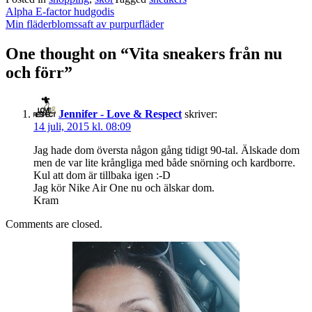
Post
Alpha E-factor hudgodis
navigation
Min fläderblomssaft av purpurfläder
One thought on “
Vita sneakers från nu
och förr
”
Jennifer - Love & Respect
skriver:
14 juli, 2015 kl. 08:09
Jag hade dom översta någon gång tidigt 90-tal. Älskade dom
men de var lite krångliga med både snörning och kardborre.
Kul att dom är tillbaka igen :-D
Jag kör Nike Air One nu och älskar dom.
Kram
Comments are closed.