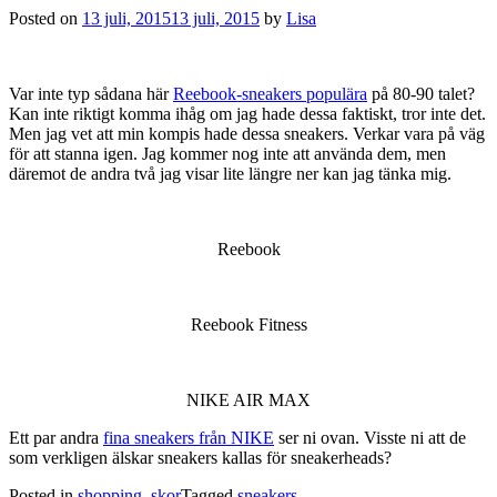
Posted on
13 juli, 2015
13 juli, 2015
by
Lisa
Var inte typ sådana här
Reebook-sneakers populära
på 80-90 talet?
Kan inte riktigt komma ihåg om jag hade dessa faktiskt, tror inte det.
Men jag vet att min kompis hade dessa sneakers. Verkar vara på väg
för att stanna igen. Jag kommer nog inte att använda dem, men
däremot de andra två jag visar lite längre ner kan jag tänka mig.
Reebook
Reebook Fitness
NIKE AIR MAX
Ett par andra
fina sneakers från NIKE
ser ni ovan. Visste ni att de
som verkligen älskar sneakers kallas för sneakerheads?
Posted in
shopping
,
skor
Tagged
sneakers