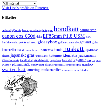
Arkiv
Visit Lisa's profile on Pinterest.
Etiketter
bondkatt
campervan
android
black parrot tulip
blåsippor
björnbär
canon eos 650d
EF85mm f/1.8 USM
dalia
fjäril
glossybox
gotland
gekås ullared
gula
golden chanterelle
fjärilslavendel
huskatt
japanese
kantareller
hortensia
humla
H&M Home
header
japanskt gräs
klematis jackmanii
grass
kattunge
jättevallmo
lkg-spalt
körsbärsträd
loppis
kuddfodral
lagerhaus
lavendel
klätterhortensia
miss
spartoo
plommonträd
rudbeckia
scrapbooking
willmott
pärlhyacint
påskris
svartvit katt
tatuering
trattkantareller
wordpress m.m
österlen