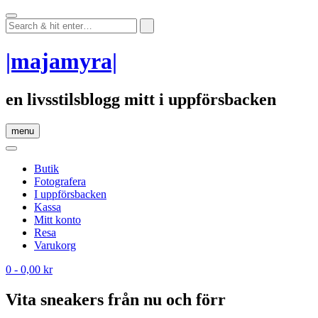
Skip
to
content
|majamyra|
en livsstilsblogg mitt i uppförsbacken
menu
Butik
Fotografera
I uppförsbacken
Kassa
Mitt konto
Resa
Varukorg
0
- 0,00 kr
Vita sneakers från nu och förr