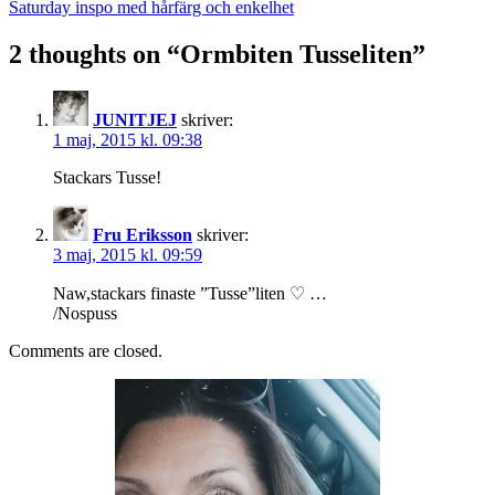
navigation
Saturday inspo med hårfärg och enkelhet
2 thoughts on “
Ormbiten Tusseliten
”
JUNITJEJ
skriver:
1 maj, 2015 kl. 09:38
Stackars Tusse!
Fru Eriksson
skriver:
3 maj, 2015 kl. 09:59
Naw,stackars finaste ”Tusse”liten ♡ …
/Nospuss
Comments are closed.