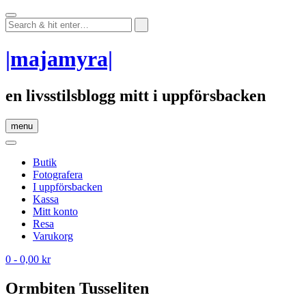
Skip
to
content
|majamyra|
en livsstilsblogg mitt i uppförsbacken
menu
Butik
Fotografera
I uppförsbacken
Kassa
Mitt konto
Resa
Varukorg
0
- 0,00 kr
Ormbiten Tusseliten