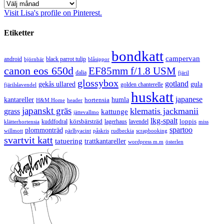
Arkiv
Visit Lisa's profile on Pinterest.
Etiketter
bondkatt
campervan
android
black parrot tulip
blåsippor
björnbär
canon eos 650d
EF85mm f/1.8 USM
dalia
fjäril
glossybox
gotland
gekås ullared
gula
golden chanterelle
fjärilslavendel
huskatt
japanese
kantareller
hortensia
humla
H&M Home
header
japanskt gräs
klematis jackmanii
grass
kattunge
jättevallmo
lkg-spalt
körsbärsträd
loppis
kuddfodral
lagerhaus
lavendel
klätterhortensia
miss
spartoo
plommonträd
rudbeckia
scrapbooking
willmott
pärlhyacint
påskris
svartvit katt
tatuering
trattkantareller
wordpress m.m
österlen