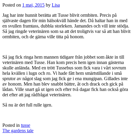
Posted on
1 maj, 2015
by
Lisa
Jag har inte hunnit berätta att Tusse blivit ormbiten. Precis på
självaste dagen för min hälsokväll hände det. Då haltar han in med
en svullen framtass, dubbla storleken. Jamandes och vill inte stödja.
Så jag ringde veterinären som sa att det troligtvis var så att han blivit
ormbiten, och de gärna ville titta på honom.
Så jag fick ringa hem mannen tidigare från jobbet som åkte in till
veterinären med Tusse. Han kom precis hem igen innan gästerna
skulle anlända. Med en trött Tussebus som fick vara i vårt sovrum
hela kvällen i lugn och ro. Vi hade fått hem smärtstillande i små
sprutor av något slag som jag fick ge i ena mungipan. Gillades inte
av honom. Men han blev snabbt bättre, åt och drack och gick på
lådan. Ville snart gå ut igen och efter två dagar fick han också göra
det efter att jag rådfrågat veterinären.
Så nu är det full rulle igen.
Posted in
tusse
Post
The gardens tale