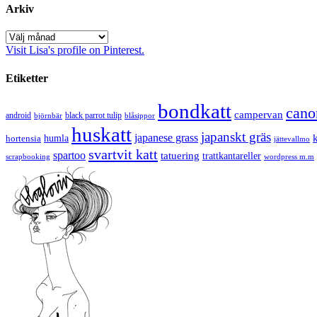
Arkiv
Arkiv
Visit Lisa's profile on Pinterest.
Etiketter
bondkatt
cano
campervan
android
black parrot tulip
blåsippor
björnbär
huskatt
japanskt gräs
japanese grass
hortensia
humla
jättevallmo
svartvit katt
spartoo
tatuering
trattkantareller
scrapbooking
wordpress m.m