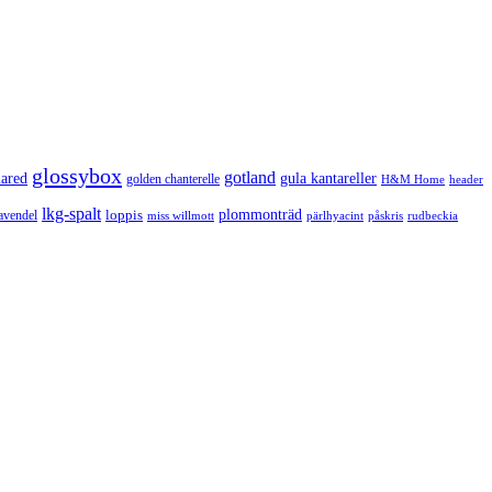
glossybox
gotland
lared
gula kantareller
golden chanterelle
H&M Home
header
lkg-spalt
loppis
plommonträd
avendel
rudbeckia
miss willmott
pärlhyacint
påskris