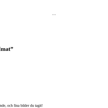
…
elmat
”
de, och fina bilder du tagit!