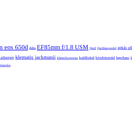
n eos 650d
EF85mm f/1.8 USM
gekås ul
dalia
fjäril
fjärilslavendel
klematis jackmanii
kattunge
körsbärsträd
kuddfodral
lagerhaus
l
klätterhortensia
österlen