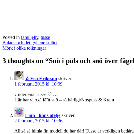
Posted in
familjeliv
,
tusse
Post
Balans och det gyllene snittet
navigation
Mörk i olika tolkningar
3 thoughts on “
Snö i päls och snö över fåg
✫ Fru Eriksson
skriver:
1 februari, 2015 kl. 10:09
Underbara Tusse ♡ …
Här har vi oxå få¨tt snö – så härligt/Nospuss & Kram
Linn - linns ateljé
skriver:
2 februari, 2015 kl. 10:36
Alltså så himla fin modell du har där! Tusse är verkligen bedåran