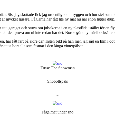
ttar. Sist jag skottade fick jag ordentligt ont i ryggen och hur stel som h
t är mycket ljusare. Fåglarna har fått lite ny mat nu när snön ligger djup
t i garaget och stuva om julsakerna i en ny plastlåda istället för en flytt
tt är det, prova om ni inte redan har det. Borde göra ny müsli också, ell
, har fått fart på äldre dar. Ingen bild på han men jag såg en film i d
r att ta bort allt som fastnar i den långa vinterpälsen.
Tusse The Snowman
Snöbollspäls
…
Fågelmat under snö