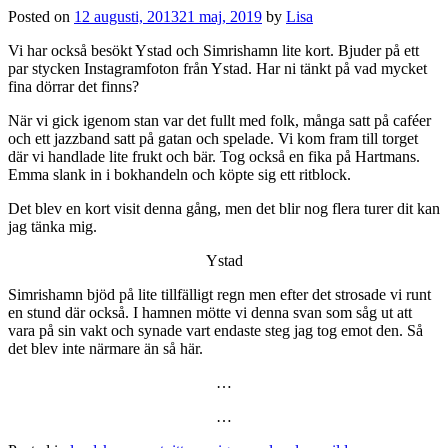
Posted on
12 augusti, 2013
21 maj, 2019
by
Lisa
Vi har också besökt Ystad och Simrishamn lite kort. Bjuder på ett
par stycken Instagramfoton från Ystad. Har ni tänkt på vad mycket
fina dörrar det finns?
När vi gick igenom stan var det fullt med folk, många satt på caféer
och ett jazzband satt på gatan och spelade. Vi kom fram till torget
där vi handlade lite frukt och bär. Tog också en fika på Hartmans.
Emma slank in i bokhandeln och köpte sig ett ritblock.
Det blev en kort visit denna gång, men det blir nog flera turer dit kan
jag tänka mig.
Ystad
Simrishamn bjöd på lite tillfälligt regn men efter det strosade vi runt
en stund där också. I hamnen mötte vi denna svan som såg ut att
vara på sin vakt och synade vart endaste steg jag tog emot den. Så
det blev inte närmare än så här.
…
…