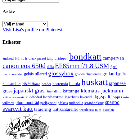
Arkiv
Arkiv
Visit Lisa's profile on Pinterest.
Etiketter
bondkatt
campervan
android
black parrot tulip
blåsippor
björnbär
canon eos 650d
EF85mm f/1.8 USM
dalia
fjäril
glossybox
gotland
gekås ullared
gula
golden chanterelle
fjärilslavendel
huskatt
japanese
kantareller
hortensia
humla
H&M Home
header
japanskt gräs
klematis jackmanii
grass
kattunge
jättevallmo
lkg-spalt
körsbärsträd
loppis
kuddfodral
lagerhaus
lavendel
klätterhortensia
miss
spartoo
plommonträd
rudbeckia
scrapbooking
willmott
pärlhyacint
påskris
svartvit katt
tatuering
trattkantareller
wordpress m.m
österlen