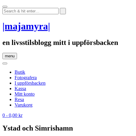
Skip
to
content
|majamyra|
en livsstilsblogg mitt i uppförsbacken
menu
Butik
Fotografera
I uppförsbacken
Kassa
Mitt konto
Resa
Varukorg
0
- 0,00 kr
Ystad och Simrishamn