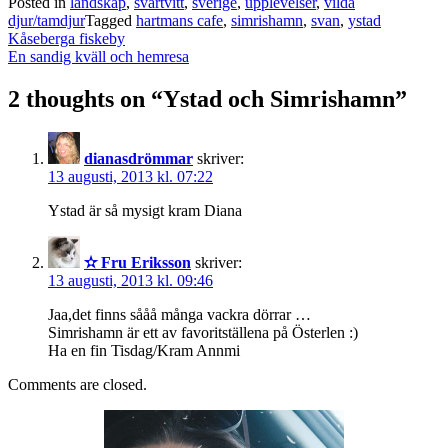
Posted in
landskap
,
svartvitt
,
sverige
,
upplevelser
,
vilda
djur/tamdjur
Tagged
hartmans cafe
,
simrishamn
,
svan
,
ystad
Post
Kåseberga fiskeby
navigation
En sandig kväll och hemresa
2 thoughts on “
Ystad och Simrishamn
”
dianasdrömmar
skriver:
13 augusti, 2013 kl. 07:22
Ystad är så mysigt kram Diana
✫ Fru Eriksson
skriver:
13 augusti, 2013 kl. 09:46
Jaa,det finns sååå många vackra dörrar …
Simrishamn är ett av favoritställena på Österlen :)
Ha en fin Tisdag/Kram Annmi
Comments are closed.