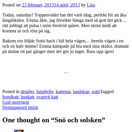
Posted on
23 februari, 2013
14 april, 2013
by
Lisa
Today, saturday! Toppenväder har det varit idag, perfekt för att åka
längdskidor. Emma åkte, jag försökte hänga med så gott det gick…
rätt jobbigt att pulsa i snön bredvid spåret. Men skönt ändå att
komma ut och röra på sig.
Bakom oss följde Sotis hack i häl hela vägen,…heeela vägen i en
och en halv timme! Emma kämpade på bra med sina skidor, drattade
på ändan ett par gånger men det gör ju inget. Bara upp igen!
…
Posted in
detaljer
,
familjeliv
,
katterna
,
landskap
,
sotis
Tagged
bondkatt
,
huskatt
,
svartvit katt
Post
God morrrgon
navigation
Hemmagjord müsli
One thought on “
Snö och solsken
”