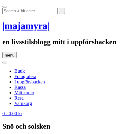
Skip
to
content
|majamyra|
en livsstilsblogg mitt i uppförsbacken
menu
Butik
Fotografera
I uppförsbacken
Kassa
Mitt konto
Resa
Varukorg
0
- 0,00 kr
Snö och solsken