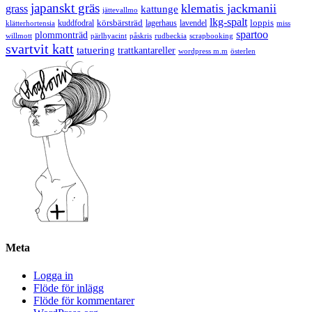
japanskt gräs
klematis jackmanii
grass
kattunge
jättevallmo
lkg-spalt
körsbärsträd
loppis
kuddfodral
lagerhaus
lavendel
klätterhortensia
miss
spartoo
plommonträd
rudbeckia
scrapbooking
willmott
pärlhyacint
påskris
svartvit katt
tatuering
trattkantareller
wordpress m.m
österlen
Meta
Logga in
Flöde för inlägg
Flöde för kommentarer