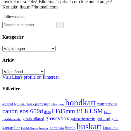
mycket mera. Obs! Bilderna är privata om inte annat anges!
Kontakt: lisa.m@hotmail.com
Follow me on:
Kategorier
Kategorier
Arkiv
Arkiv
Visit Lisa's profile on Pinterest.
Etiketter
bondkatt
campervan
android
black parrot tulip
blåsippor
björnbär
canon eos 650d
EF85mm f/1.8 USM
dalia
fjäril
glossybox
gotland
gekås ullared
gula
golden chanterelle
fjärilslavendel
huskatt
japanese
kantareller
hortensia
humla
H&M Home
header