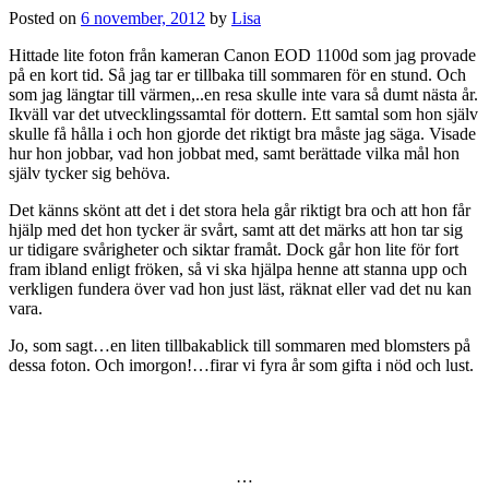
Posted on
6 november, 2012
by
Lisa
Hittade lite foton från kameran Canon EOD 1100d som jag provade
på en kort tid. Så jag tar er tillbaka till sommaren för en stund. Och
som jag längtar till värmen,..en resa skulle inte vara så dumt nästa år.
Ikväll var det utvecklingssamtal för dottern. Ett samtal som hon själv
skulle få hålla i och hon gjorde det riktigt bra måste jag säga. Visade
hur hon jobbar, vad hon jobbat med, samt berättade vilka mål hon
själv tycker sig behöva.
Det känns skönt att det i det stora hela går riktigt bra och att hon får
hjälp med det hon tycker är svårt, samt att det märks att hon tar sig
ur tidigare svårigheter och siktar framåt. Dock går hon lite för fort
fram ibland enligt fröken, så vi ska hjälpa henne att stanna upp och
verkligen fundera över vad hon just läst, räknat eller vad det nu kan
vara.
Jo, som sagt…en liten tillbakablick till sommaren med blomsters på
dessa foton. Och imorgon!…firar vi fyra år som gifta i nöd och lust.
…