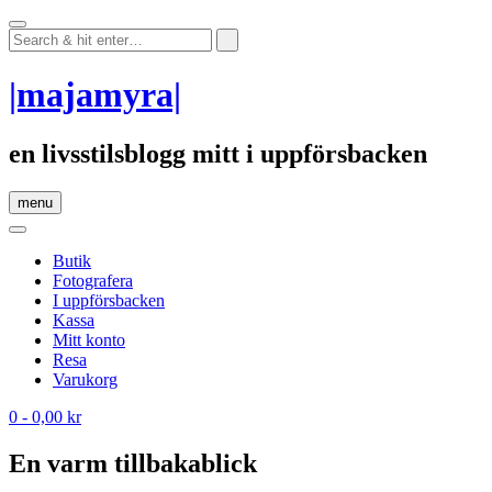
Skip
to
content
|majamyra|
en livsstilsblogg mitt i uppförsbacken
menu
Butik
Fotografera
I uppförsbacken
Kassa
Mitt konto
Resa
Varukorg
0
- 0,00 kr
En varm tillbakablick