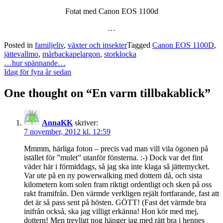
Fotat med Canon EOS 1100d
…
Posted in
familjeliv
,
växter och insekter
Tagged
Canon EOS 1100D
,
jättevallmo
,
mårbackapelargon
,
storklocka
Post
…hur spännande…
navigation
Idag för fyra år sedan
One thought on “
En varm tillbakablick
”
AnnaKK
skriver:
7 november, 2012 kl. 12:59
Mmmm, härliga foton – precis vad man vill vila ögonen på
istället för ”mulet” utanför fönsterna. :-) Dock var det fint
väder här i förmiddags, så jag ska inte klaga så jättemycket.
Var ute på en ny powerwalking med dottern då, och sista
kilometern kom solen fram riktigt ordentligt och sken på oss
rakt framifrån. Den värmde verkligen rejält fortfarande, fast att
det är så pass sent på hösten. GÖTT! (Fast det värmde bra
inifrån också, ska jag villigt erkänna! Hon kör med mej,
dottern! Men trevligt nog hänger jag med rätt bra i hennes