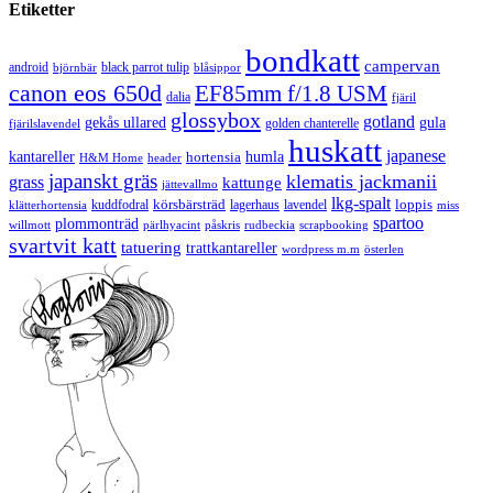
Etiketter
bondkatt
campervan
android
black parrot tulip
blåsippor
björnbär
canon eos 650d
EF85mm f/1.8 USM
dalia
fjäril
glossybox
gotland
gekås ullared
gula
golden chanterelle
fjärilslavendel
huskatt
japanese
kantareller
hortensia
humla
H&M Home
header
japanskt gräs
klematis jackmanii
grass
kattunge
jättevallmo
lkg-spalt
körsbärsträd
loppis
kuddfodral
lagerhaus
lavendel
klätterhortensia
miss
spartoo
plommonträd
rudbeckia
scrapbooking
willmott
pärlhyacint
påskris
svartvit katt
tatuering
trattkantareller
wordpress m.m
österlen