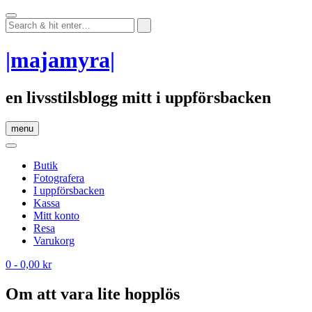
Skip
to
content
|majamyra|
en livsstilsblogg mitt i uppförsbacken
menu
Butik
Fotografera
I uppförsbacken
Kassa
Mitt konto
Resa
Varukorg
0
- 0,00 kr
Om att vara lite hopplös