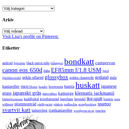
Kategorier
Arkiv
Arkiv
Visit Lisa's profile on Pinterest.
Etiketter
bondkatt
campervan
android
black parrot tulip
blåsippor
björnbär
canon eos 650d
EF85mm f/1.8 USM
dalia
fjäril
glossybox
gotland
gekås ullared
gula
golden chanterelle
fjärilslavendel
huskatt
japanese
kantareller
hortensia
humla
H&M Home
header
japanskt gräs
klematis jackmanii
grass
kattunge
jättevallmo
lkg-spalt
körsbärsträd
loppis
kuddfodral
lagerhaus
lavendel
klätterhortensia
miss
spartoo
plommonträd
rudbeckia
scrapbooking
willmott
pärlhyacint
påskris
svartvit katt
tatuering
trattkantareller
wordpress m.m
österlen