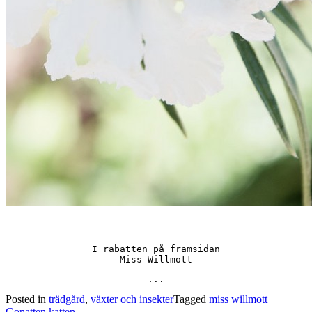
I rabatten på framsidan

Miss Willmott
...
Posted in
trädgård
,
växter och insekter
Tagged
miss willmott
Post
Gonatten katten