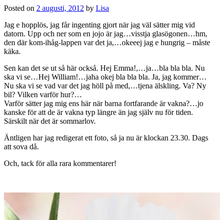
Posted on
2 augusti, 2012
by
Lisa
Jag e hopplös, jag får ingenting gjort när jag väl sätter mig vid
datorn. Upp och ner som en jojo är jag…visstja glasögonen…hm,
den där kom-ihåg-lappen var det ja,…okeeej jag e hungrig – måste
käka.
Sen kan det se ut så här också. Hej Emma!,…ja…bla bla bla. Nu
ska vi se…Hej William!…jaha okej bla bla bla. Ja, jag kommer…
Nu ska vi se vad var det jag höll på med,…tjena älskling. Va? Ny
bil? Vilken varför hur?…
Varför sätter jag mig ens här när barna fortfarande är vakna?…jo
kanske för att de är vakna typ längre än jag själv nu för tiden.
Särskilt när det är sommarlov.
Äntligen har jag redigerat ett foto, så ja nu är klockan 23.30. Dags
att sova då.
Och, tack för alla rara kommentarer!