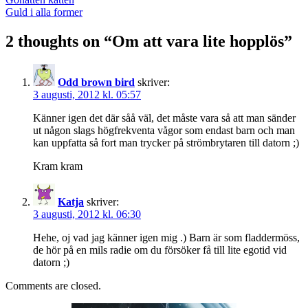
navigation
Guld i alla former
2 thoughts on “
Om att vara lite hopplös
”
Odd brown bird
skriver:
3 augusti, 2012 kl. 05:57
Känner igen det där såå väl, det måste vara så att man sänder
ut någon slags högfrekventa vågor som endast barn och man
kan uppfatta så fort man trycker på strömbrytaren till datorn ;)
Kram kram
Katja
skriver:
3 augusti, 2012 kl. 06:30
Hehe, oj vad jag känner igen mig .) Barn är som fladdermöss,
de hör på en mils radie om du försöker få till lite egotid vid
datorn ;)
Comments are closed.