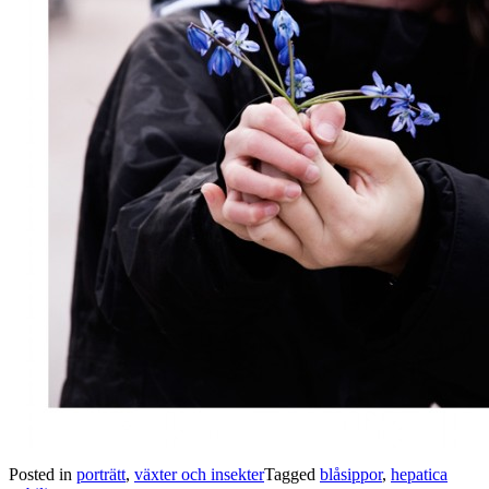
Posted in
porträtt
,
växter och insekter
Tagged
blåsippor
,
hepatica