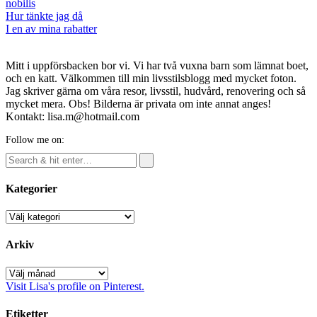
nobilis
Post
Hur tänkte jag då
navigation
I en av mina rabatter
Mitt i uppförsbacken bor vi. Vi har två vuxna barn som lämnat boet,
och en katt. Välkommen till min livsstilsblogg med mycket foton.
Jag skriver gärna om våra resor, livsstil, hudvård, renovering och så
mycket mera. Obs! Bilderna är privata om inte annat anges!
Kontakt: lisa.m@hotmail.com
Follow me on:
Kategorier
Kategorier
Arkiv
Arkiv
Visit Lisa's profile on Pinterest.
Etiketter