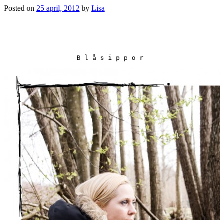
Posted on
25 april, 2012
by
Lisa
B l å s i p p o r