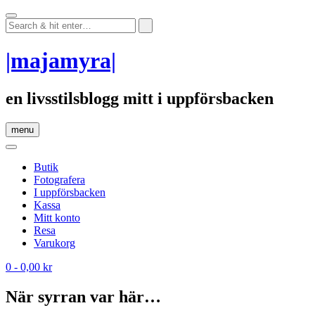
Skip
to
content
|majamyra|
en livsstilsblogg mitt i uppförsbacken
menu
Butik
Fotografera
I uppförsbacken
Kassa
Mitt konto
Resa
Varukorg
0
- 0,00 kr
När syrran var här…