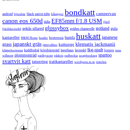
bondkatt
campervan
android
black parrot tulip
blåsippor
björnbär
canon eos 650d
EF85mm f/1.8 USM
dalia
fjäril
glossybox
gotland
gekås ullared
gula
golden chanterelle
fjärilslavendel
huskatt
japanese
kantareller
hortensia
humla
H&M Home
header
japanskt gräs
klematis jackmanii
grass
kattunge
jättevallmo
lkg-spalt
körsbärsträd
loppis
kuddfodral
lagerhaus
lavendel
klätterhortensia
miss
spartoo
plommonträd
rudbeckia
scrapbooking
willmott
pärlhyacint
påskris
svartvit katt
tatuering
trattkantareller
wordpress m.m
österlen