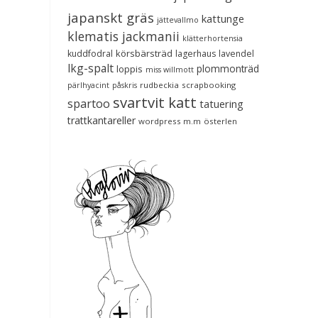
japanskt gräs
kattunge
jättevallmo
klematis jackmanii
klätterhortensia
körsbärsträd
kuddfodral
lagerhaus
lavendel
lkg-spalt
plommonträd
loppis
miss willmott
rudbeckia
scrapbooking
pärlhyacint
påskris
svartvit katt
spartoo
tatuering
trattkantareller
wordpress m.m
österlen