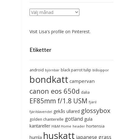
Arkiv
Visit Lisa's profile on Pinterest.
Etiketter
android
black parrot tulip
blåsippor
björnbär
bondkatt
campervan
canon eos 650d
dalia
EF85mm f/1.8 USM
fjäril
glossybox
gekås ullared
fjärilslavendel
gotland
gula
golden chanterelle
kantareller
hortensia
H&M Home
header
huskatt
japanese grass
humla