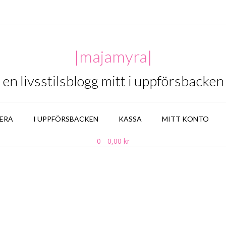
|majamyra|
en livsstilsblogg mitt i uppförsbacken
ERA
I UPPFÖRSBACKEN
KASSA
MITT KONTO
0
- 0,00 kr