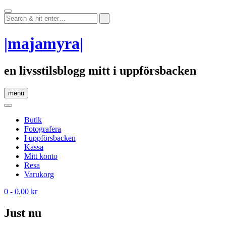
Skip
to
content
|majamyra|
en livsstilsblogg mitt i uppförsbacken
menu
Butik
Fotografera
I uppförsbacken
Kassa
Mitt konto
Resa
Varukorg
0
- 0,00 kr
Just nu