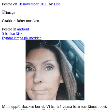
Posted on
18 november, 2011
by
Lisa
Grabbar sköter musiken.
Posted in
android
Post
5 backar läsk
navigation
Fyndat lampa på snedden
Mitt i uppförsbacken bor vi. Vi har två vuxna barn som lämnat boet,