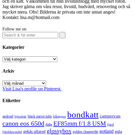
och en katt. Välkommen till min livsstilsblogg med mycket foton.
Jag skriver gärna om våra resor, livsstil, hudvård, renovering och så
mycket mera. Obs! Bilderna är privata om inte annat anges!
Kontakt: lisa.m@hotmail.com
Follow me on:
Kategorier
Kategorier
Arkiv
Arkiv
Visit Lisa's profile on Pinterest.
Etiketter
bondkatt
campervan
android
black parrot tulip
blåsippor
björnbär
canon eos 650d
EF85mm f/1.8 USM
dalia
fjäril
glossybox
gotland
gekås ullared
gula
golden chanterelle
fjärilslavendel