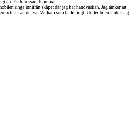
 långt än. En intressant blomma…
 mobilen ringa innifrån skåpet där jag har handväskan. Jag tänker att
n och ser att det var William som hade ringt. Under tiden tänker jag