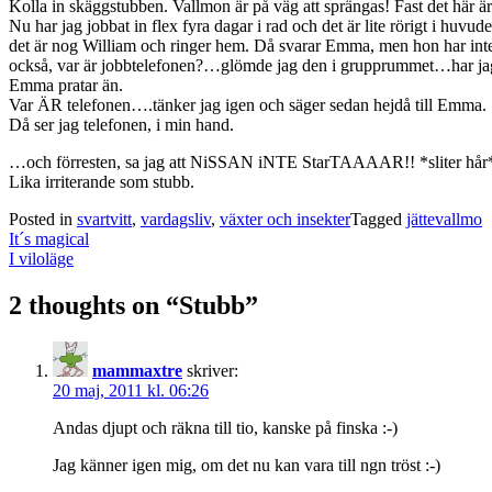
Kolla in skäggstubben. Vallmon är på väg att sprängas! Fast det här är
Nu har jag jobbat in flex fyra dagar i rad och det är lite rörigt i huvu
det är nog William och ringer hem. Då svarar Emma, men hon har inte r
också, var är jobbtelefonen?…glömde jag den i grupprummet…har ja
Emma pratar än.
Var ÄR telefonen….tänker jag igen och säger sedan hejdå till Emma.
Då ser jag telefonen, i min hand.
…och förresten, sa jag att NiSSAN iNTE StarTAAAAR!! *sliter hår
Lika irriterande som stubb.
Posted in
svartvitt
,
vardagsliv
,
växter och insekter
Tagged
jättevallmo
Post
It´s magical
navigation
I viloläge
2 thoughts on “
Stubb
”
mammaxtre
skriver:
20 maj, 2011 kl. 06:26
Andas djupt och räkna till tio, kanske på finska :-)
Jag känner igen mig, om det nu kan vara till ngn tröst :-)