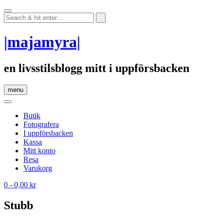
Skip
to
content
|majamyra|
en livsstilsblogg mitt i uppförsbacken
menu
Butik
Fotografera
I uppförsbacken
Kassa
Mitt konto
Resa
Varukorg
0
- 0,00 kr
Stubb