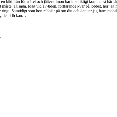
 en bild från förra året och jättevallmon har inte riktigt kommit så här
det måste jag säga. Idag vid 17-tiden, fortfarande kvar på jobbet, hör jag
ingt. Samtidigt som hon rabblar på om ditt och datt tar jag fram mobile
g den i fickan…
*