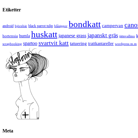
Etiketter
bondkatt
cano
campervan
android
black parrot tulip
blåsippor
björnbär
huskatt
japanskt gräs
japanese grass
hortensia
humla
jättevallmo
svartvit katt
spartoo
tatuering
trattkantareller
scrapbooking
wordpress m.m
Meta