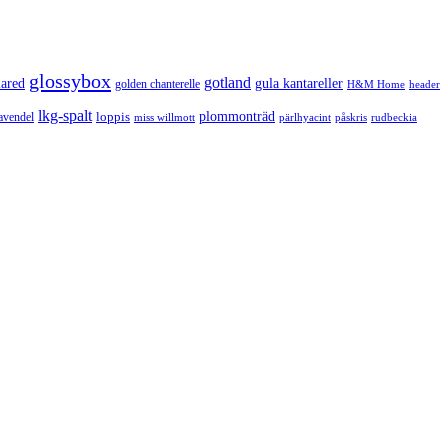
glossybox
gotland
lared
gula kantareller
golden chanterelle
H&M Home
header
lkg-spalt
loppis
plommonträd
avendel
rudbeckia
miss willmott
pärlhyacint
påskris