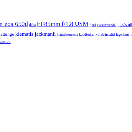
n eos 650d
EF85mm f/1.8 USM
gekås ul
dalia
fjäril
fjärilslavendel
klematis jackmanii
kattunge
körsbärsträd
kuddfodral
lagerhaus
l
klätterhortensia
österlen