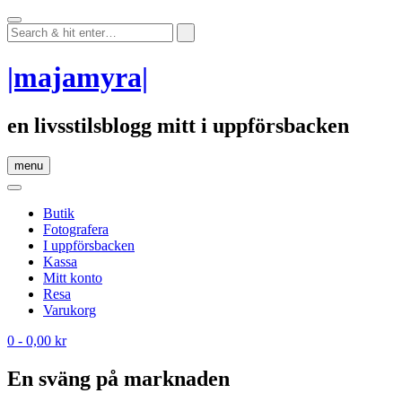
Skip
to
content
|majamyra|
en livsstilsblogg mitt i uppförsbacken
menu
Butik
Fotografera
I uppförsbacken
Kassa
Mitt konto
Resa
Varukorg
0
- 0,00 kr
En sväng på marknaden