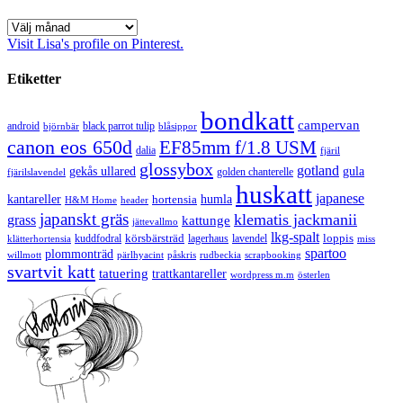
Arkiv
Visit Lisa's profile on Pinterest.
Etiketter
bondkatt
campervan
android
black parrot tulip
blåsippor
björnbär
canon eos 650d
EF85mm f/1.8 USM
dalia
fjäril
glossybox
gotland
gekås ullared
gula
golden chanterelle
fjärilslavendel
huskatt
japanese
kantareller
hortensia
humla
H&M Home
header
japanskt gräs
klematis jackmanii
grass
kattunge
jättevallmo
lkg-spalt
körsbärsträd
loppis
kuddfodral
lagerhaus
lavendel
klätterhortensia
miss
spartoo
plommonträd
rudbeckia
scrapbooking
willmott
pärlhyacint
påskris
svartvit katt
tatuering
trattkantareller
wordpress m.m
österlen