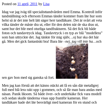
Posted on
11 april, 2011
by
Lisa
Idag var jag iväg till specialisttandvården med Emma. Kontroll inför
tandställning och eftersom Emmas tänder kommer fram lite hur som
helst så är det inte helt lätt säger herr tandläkare. Det är svårt att veta
vilka tänder de måste dra ut, eller för den delen när de ska dras ut,
samt hur det blir med oturliga tandfrakturen. Så det fick bli både
foton och tandavtryck idag. Tandavtryck i en typ av blå ”modellera”
som han uttryckte det. Jag tänkte för mig själv, ..oj hur ska det här
gå. Men det gick fantastiskt bra! Bara lite –
nej, jag vill inte ha…
och
sen gav hon med sig ganska så fort.
Men jag kan förstå att det känns otäckt att få en sån där metallgrej
full med blå lera rakt upp i gommen, och så får man bara andas med
näsan. Panik liksom. Så både över- och underkäke fick vara modell
och sedan skulle tänderna visas upp framför kameran. Her
tandläkare hade det lite besvärligt med kameran för en stund och