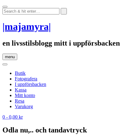
Skip
to
content
|majamyra|
en livsstilsblogg mitt i uppförsbacken
menu
Butik
Fotografera
I uppförsbacken
Kassa
Mitt konto
Resa
Varukorg
0
- 0,00 kr
Odla nu,.. och tandavtryck