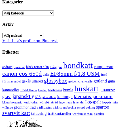
Kategorier
Kategorier
Arkiv
Arkiv
Visit Lisa's profile on Pinterest.
Etiketter
bondkatt
campervan
android
black parrot tulip
blåsippor
björnbär
canon eos 650d
EF85mm f/1.8 USM
dalia
fjäril
glossybox
gotland
gekås ullared
gula
golden chanterelle
fjärilslavendel
huskatt
japanese
kantareller
hortensia
humla
H&M Home
header
japanskt gräs
klematis jackmanii
grass
kattunge
jättevallmo
lkg-spalt
körsbärsträd
loppis
kuddfodral
lagerhaus
lavendel
klätterhortensia
miss
spartoo
plommonträd
rudbeckia
scrapbooking
willmott
pärlhyacint
påskris
svartvit katt
tatuering
trattkantareller
wordpress m.m
österlen