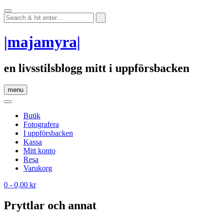
Skip
to
content
|majamyra|
en livsstilsblogg mitt i uppförsbacken
menu
Butik
Fotografera
I uppförsbacken
Kassa
Mitt konto
Resa
Varukorg
0
- 0,00 kr
Pryttlar och annat