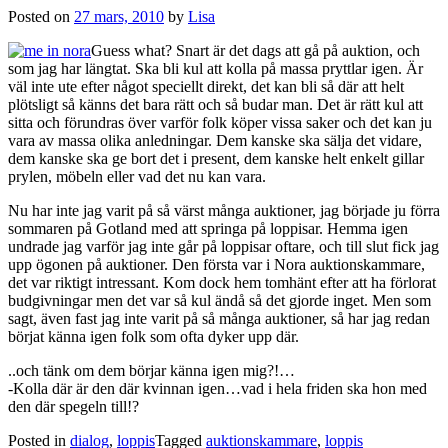
Posted on
27 mars, 2010
by
Lisa
Guess what? Snart är det dags att gå på auktion, och
som jag har längtat. Ska bli kul att kolla på massa pryttlar igen. Är
väl inte ute efter något speciellt direkt, det kan bli så där att helt
plötsligt så känns det bara rätt och så budar man. Det är rätt kul att
sitta och förundras över varför folk köper vissa saker och det kan ju
vara av massa olika anledningar. Dem kanske ska sälja det vidare,
dem kanske ska ge bort det i present, dem kanske helt enkelt gillar
prylen, möbeln eller vad det nu kan vara.
Nu har inte jag varit på så värst många auktioner, jag började ju förra
sommaren på Gotland med att springa på loppisar. Hemma igen
undrade jag varför jag inte går på loppisar oftare, och till slut fick jag
upp ögonen på auktioner. Den första var i Nora auktionskammare,
det var riktigt intressant. Kom dock hem tomhänt efter att ha förlorat
budgivningar men det var så kul ändå så det gjorde inget. Men som
sagt, även fast jag inte varit på så många auktioner, så har jag redan
börjat känna igen folk som ofta dyker upp där.
..och tänk om dem börjar känna igen mig?!…
-Kolla där är den där kvinnan igen…vad i hela friden ska hon med
den där spegeln till!?
Posted in
dialog
,
loppis
Tagged
auktionskammare
,
loppis