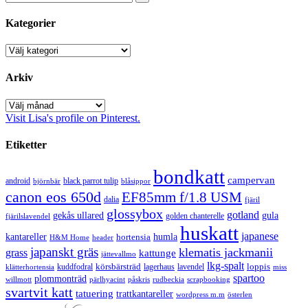
Kategorier
Kategorier
Arkiv
Arkiv
Visit Lisa's profile on Pinterest.
Etiketter
bondkatt
campervan
android
black parrot tulip
blåsippor
björnbär
canon eos 650d
EF85mm f/1.8 USM
dalia
fjäril
glossybox
gotland
gekås ullared
gula
golden chanterelle
fjärilslavendel
huskatt
japanese
kantareller
hortensia
humla
H&M Home
header
japanskt gräs
klematis jackmanii
grass
kattunge
jättevallmo
lkg-spalt
körsbärsträd
loppis
kuddfodral
lagerhaus
lavendel
klätterhortensia
miss
spartoo
plommonträd
rudbeckia
scrapbooking
willmott
pärlhyacint
påskris
svartvit katt
tatuering
trattkantareller
wordpress m.m
österlen