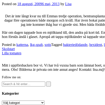
Posted on
18 augusti, 2009
6 maj, 2013
by
Lisa
Det är inte långt kvar nu till Emmas tredje operation, bentranspla
dagar före operationen både morgon och kväll. Har även bokat patien
jag inte kommer ihåg hur vi gjorde sist. Men båda föräldra
Här om dagen tappade hon en mjölktand till, den andra på kort tid. Enl
hon förstås ändå i glaset. Apropå att tappa mjölktänder så tappade stora
Posted in
katterna
,
lkg-spalt
,
sotis
Tagged
bakteriedödande
,
hexident
,
Post
Skolstart
navigation
Lilla tomaten
Mitt i uppförsbacken bor vi. Vi har två vuxna barn som lämnat boet, o
mera. Obs! Bilderna är privata om inte annat anges! Kontakt: lisa.m
Follow me on:
Kategorier
Kategorier