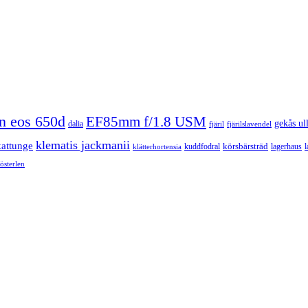
n eos 650d
EF85mm f/1.8 USM
gekås ul
dalia
fjäril
fjärilslavendel
klematis jackmanii
kattunge
körsbärsträd
kuddfodral
lagerhaus
l
klätterhortensia
österlen