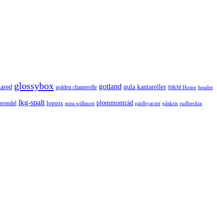
glossybox
gotland
lared
gula kantareller
golden chanterelle
H&M Home
header
lkg-spalt
loppis
plommonträd
avendel
rudbeckia
miss willmott
pärlhyacint
påskris