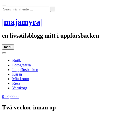
Skip
to
content
|majamyra|
en livsstilsblogg mitt i uppförsbacken
menu
Butik
Fotografera
I uppförsbacken
Kassa
Mitt konto
Resa
Varukorg
0
- 0,00 kr
Två veckor innan op