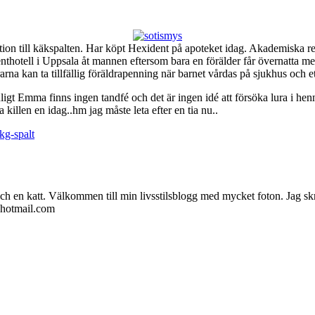
ntation till käkspalten. Har köpt Hexident på apoteket idag. Akademiska
thotell i Uppsala åt mannen eftersom bara en förälder får övernatta med 
rna kan ta tillfällig föräldrapenning när barnet vårdas på sjukhus och ett
igt Emma finns ingen tandfé och det är ingen idé att försöka lura i henn
 killen en idag..hm jag måste leta efter en tia nu..
lkg-spalt
ch en katt. Välkommen till min livsstilsblogg med mycket foton. Jag skr
@hotmail.com