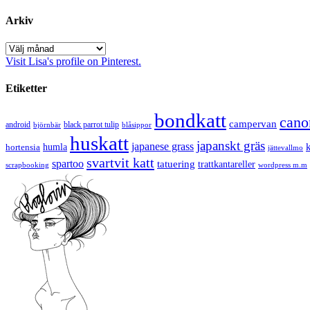
Arkiv
Arkiv
Visit Lisa's profile on Pinterest.
Etiketter
bondkatt
cano
campervan
android
black parrot tulip
blåsippor
björnbär
huskatt
japanskt gräs
japanese grass
hortensia
humla
jättevallmo
svartvit katt
spartoo
tatuering
trattkantareller
scrapbooking
wordpress m.m