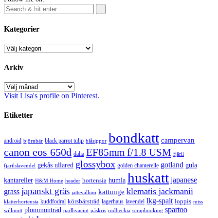
Kategorier
Kategorier
Arkiv
Arkiv
Visit Lisa's profile on Pinterest.
Etiketter
bondkatt
campervan
android
black parrot tulip
blåsippor
björnbär
canon eos 650d
EF85mm f/1.8 USM
dalia
fjäril
glossybox
gotland
gekås ullared
gula
golden chanterelle
fjärilslavendel
huskatt
japanese
kantareller
hortensia
humla
H&M Home
header
japanskt gräs
klematis jackmanii
grass
kattunge
jättevallmo
lkg-spalt
körsbärsträd
loppis
kuddfodral
lagerhaus
lavendel
klätterhortensia
miss
spartoo
plommonträd
rudbeckia
scrapbooking
willmott
pärlhyacint
påskris