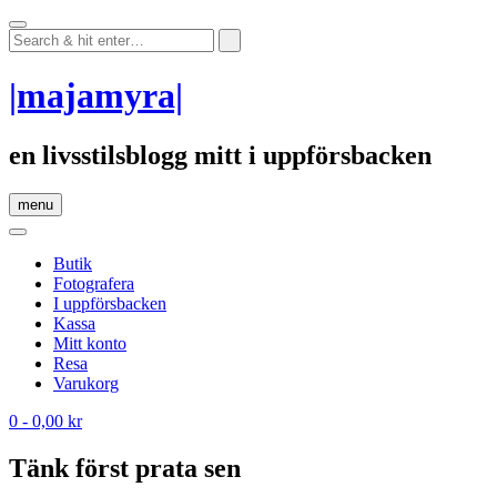
Skip
to
content
|majamyra|
en livsstilsblogg mitt i uppförsbacken
menu
Butik
Fotografera
I uppförsbacken
Kassa
Mitt konto
Resa
Varukorg
0
- 0,00 kr
Tänk först prata sen