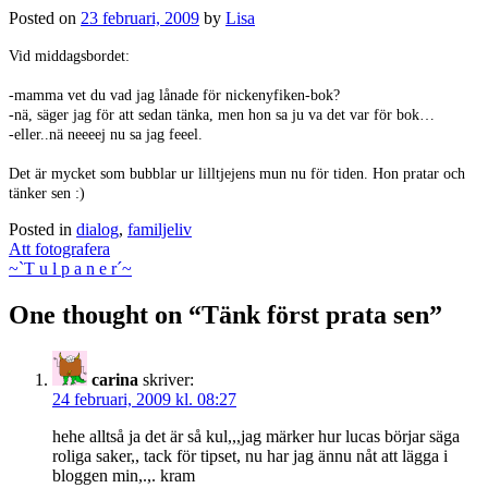
Posted on
23 februari, 2009
by
Lisa
Vid middagsbordet:
-mamma vet du vad jag lånade för nickenyfiken-bok?
-nä, säger jag för att sedan tänka, men hon sa ju va det var för bok…
-eller..nä neeeej nu sa jag feeel.
Det är mycket som bubblar ur lilltjejens mun nu för tiden. Hon pratar och
tänker sen :)
Posted in
dialog
,
familjeliv
Post
Att fotografera
navigation
~`T u l p a n e r´~
One thought on “
Tänk först prata sen
”
carina
skriver:
24 februari, 2009 kl. 08:27
hehe alltså ja det är så kul,,,jag märker hur lucas börjar säga
roliga saker,, tack för tipset, nu har jag ännu nåt att lägga i
bloggen min,.,. kram