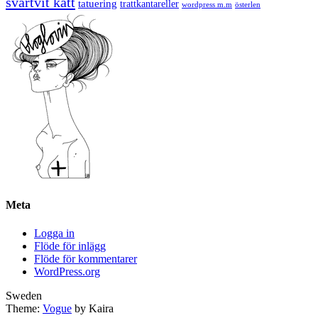
svartvit katt
tatuering
trattkantareller
wordpress m.m
österlen
Meta
Logga in
Flöde för inlägg
Flöde för kommentarer
WordPress.org
Sweden
Theme:
Vogue
by Kaira