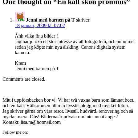
One thought on “
En kall skön prommis
”
Jenni med barnen på T
skriver:
18 januari, 2009 kl. 07:02
Åhh vilka fina bilder !
Jag har ju oxå ett stor intresse av att fotografera, och ännu mer
sedan jag köpte min nya älskling, Canons digitala system
kamera.
Kram
Jenni med barnen på T
Comments are closed.
Mitt i uppförsbacken bor vi. Vi har två vuxna barn som lämnat boet,
och en katt. Välkommen till min livsstilsblogg med mycket foton.
Jag skriver gärna om våra resor, livsstil, hudvård, renovering och så
mycket mera. Obs! Bilderna är privata om inte annat anges!
Kontakt: lisa.m@hotmail.com
Follow me on: