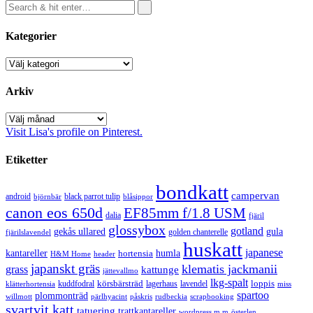
Kategorier
Kategorier
Arkiv
Arkiv
Visit Lisa's profile on Pinterest.
Etiketter
bondkatt
campervan
android
black parrot tulip
blåsippor
björnbär
canon eos 650d
EF85mm f/1.8 USM
dalia
fjäril
glossybox
gotland
gekås ullared
gula
golden chanterelle
fjärilslavendel
huskatt
japanese
kantareller
hortensia
humla
H&M Home
header
japanskt gräs
klematis jackmanii
grass
kattunge
jättevallmo
lkg-spalt
körsbärsträd
loppis
kuddfodral
lagerhaus
lavendel
klätterhortensia
miss
spartoo
plommonträd
rudbeckia
scrapbooking
willmott
pärlhyacint
påskris
svartvit katt
tatuering
trattkantareller
wordpress m.m
österlen