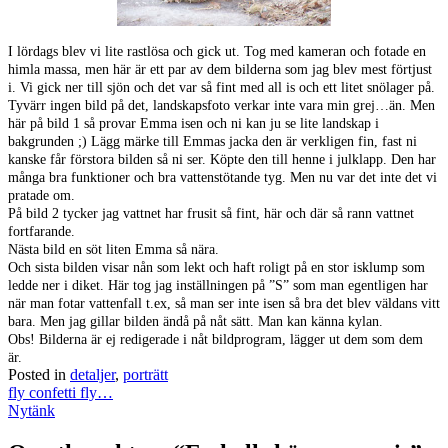
I lördags blev vi lite rastlösa och gick ut. Tog med kameran och fotade en
himla massa, men här är ett par av dem bilderna som jag blev mest förtjust
i. Vi gick ner till sjön och det var så fint med all is och ett litet snölager på.
Tyvärr ingen bild på det, landskapsfoto verkar inte vara min grej…än. Men
här på bild 1 så provar Emma isen och ni kan ju se lite landskap i
bakgrunden ;) Lägg märke till Emmas jacka den är verkligen fin, fast ni
kanske får förstora bilden så ni ser. Köpte den till henne i julklapp. Den har
många bra funktioner och bra vattenstötande tyg. Men nu var det inte det vi
pratade om.
På bild 2 tycker jag vattnet har frusit så fint, här och där så rann vattnet
fortfarande.
Nästa bild en söt liten Emma så nära.
Och sista bilden visar nån som lekt och haft roligt på en stor isklump som
ledde ner i diket. Här tog jag inställningen på ”S” som man egentligen har
när man fotar vattenfall t.ex, så man ser inte isen så bra det blev väldans vitt
bara. Men jag gillar bilden ändå på nåt sätt. Man kan känna kylan.
Obs! Bilderna är ej redigerade i nåt bildprogram, lägger ut dem som dem
är.
Posted in
detaljer
,
porträtt
Post
fly confetti fly…
navigation
Nytänk