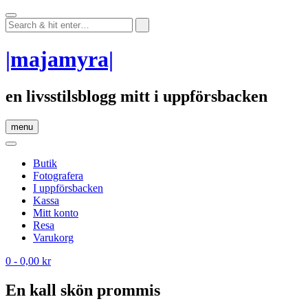
Skip
to
content
|majamyra|
en livsstilsblogg mitt i uppförsbacken
menu
Butik
Fotografera
I uppförsbacken
Kassa
Mitt konto
Resa
Varukorg
0
- 0,00 kr
En kall skön prommis