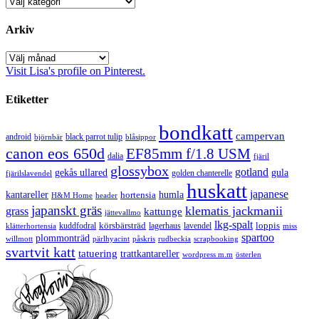
Kategorier
Arkiv
Arkiv
Visit Lisa's profile on Pinterest.
Etiketter
bondkatt
campervan
android
black parrot tulip
blåsippor
björnbär
canon eos 650d
EF85mm f/1.8 USM
dalia
fjäril
glossybox
gotland
gekås ullared
gula
golden chanterelle
fjärilslavendel
huskatt
japanese
kantareller
hortensia
humla
H&M Home
header
japanskt gräs
klematis jackmanii
grass
kattunge
jättevallmo
lkg-spalt
körsbärsträd
loppis
kuddfodral
lagerhaus
lavendel
klätterhortensia
miss
spartoo
plommonträd
rudbeckia
scrapbooking
willmott
pärlhyacint
påskris
svartvit katt
tatuering
trattkantareller
wordpress m.m
österlen