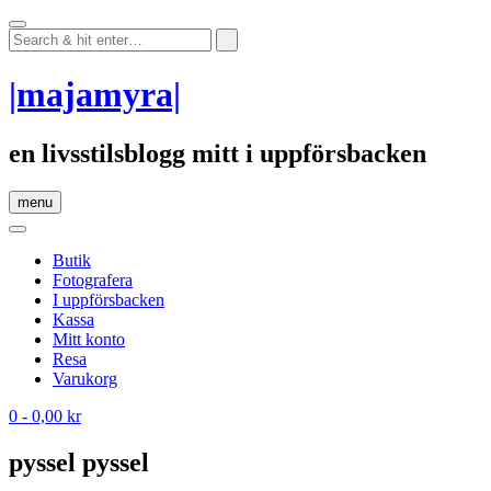
Skip
to
content
|majamyra|
en livsstilsblogg mitt i uppförsbacken
menu
Butik
Fotografera
I uppförsbacken
Kassa
Mitt konto
Resa
Varukorg
0
- 0,00 kr
pyssel pyssel