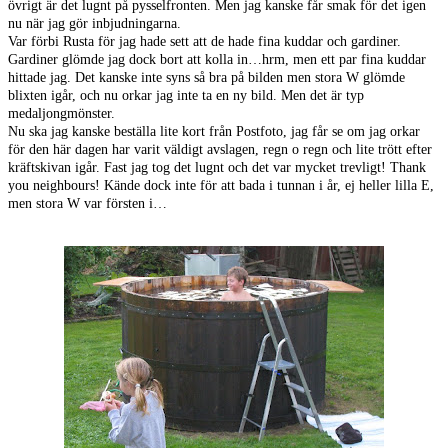
övrigt är det lugnt på pysselfronten. Men jag kanske får smak för det igen
nu när jag gör inbjudningarna.
Var förbi Rusta för jag hade sett att de hade fina kuddar och gardiner.
Gardiner glömde jag dock bort att kolla in…hrm, men ett par fina kuddar
hittade jag. Det kanske inte syns så bra på bilden men stora W glömde
blixten igår, och nu orkar jag inte ta en ny bild. Men det är typ
medaljongmönster.
Nu ska jag kanske beställa lite kort från Postfoto, jag får se om jag orkar
för den här dagen har varit väldigt avslagen, regn o regn och lite trött efter
kräftskivan igår. Fast jag tog det lugnt och det var mycket trevligt! Thank
you neighbours! Kände dock inte för att bada i tunnan i år, ej heller lilla E,
men stora W var försten i…