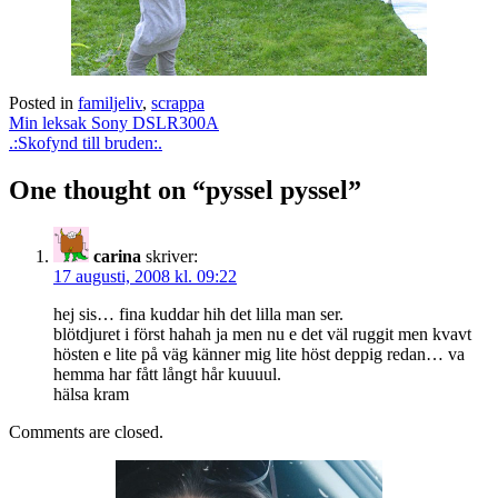
Posted in
familjeliv
,
scrappa
Post
Min leksak Sony DSLR300A
navigation
.:Skofynd till bruden:.
One thought on “
pyssel pyssel
”
carina
skriver:
17 augusti, 2008 kl. 09:22
hej sis… fina kuddar hih det lilla man ser.
blötdjuret i först hahah ja men nu e det väl ruggit men kvavt
hösten e lite på väg känner mig lite höst deppig redan… va
hemma har fått långt hår kuuuul.
hälsa kram
Comments are closed.