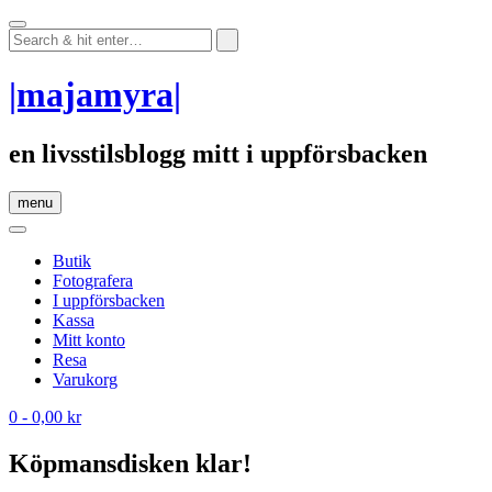
Skip
to
content
|majamyra|
en livsstilsblogg mitt i uppförsbacken
menu
Butik
Fotografera
I uppförsbacken
Kassa
Mitt konto
Resa
Varukorg
0
- 0,00 kr
Köpmansdisken klar!