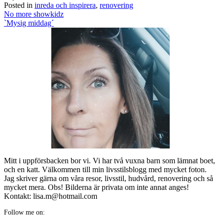
Posted in
inreda och inspirera
,
renovering
Post
No more showkidz
navigation
`Mysig middag´
Mitt i uppförsbacken bor vi. Vi har två vuxna barn som lämnat boet,
och en katt. Välkommen till min livsstilsblogg med mycket foton.
Jag skriver gärna om våra resor, livsstil, hudvård, renovering och så
mycket mera. Obs! Bilderna är privata om inte annat anges!
Kontakt: lisa.m@hotmail.com
Follow me on: