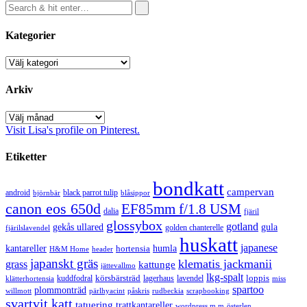
Kategorier
Kategorier
Arkiv
Arkiv
Visit Lisa's profile on Pinterest.
Etiketter
bondkatt
campervan
android
black parrot tulip
blåsippor
björnbär
canon eos 650d
EF85mm f/1.8 USM
dalia
fjäril
glossybox
gotland
gekås ullared
gula
golden chanterelle
fjärilslavendel
huskatt
japanese
kantareller
hortensia
humla
H&M Home
header
japanskt gräs
klematis jackmanii
grass
kattunge
jättevallmo
lkg-spalt
körsbärsträd
loppis
kuddfodral
lagerhaus
lavendel
klätterhortensia
miss
spartoo
plommonträd
rudbeckia
scrapbooking
willmott
pärlhyacint
påskris
svartvit katt
tatuering
trattkantareller
wordpress m.m
österlen