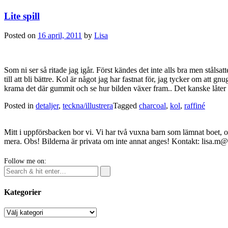
Lite spill
Posted on
16 april, 2011
by
Lisa
Som ni ser så ritade jag igår. Först kändes det inte alls bra men stålsat
till att bli bättre. Kol är något jag har fastnat för, jag tycker om att
krama det där gummit och se hur bilden växer fram.. Det kanske låter tok
Posted in
detaljer
,
teckna/illustrera
Tagged
charcoal
,
kol
,
raffiné
Mitt i uppförsbacken bor vi. Vi har två vuxna barn som lämnat boet, o
mera. Obs! Bilderna är privata om inte annat anges! Kontakt: lisa.m
Follow me on:
Kategorier
Kategorier