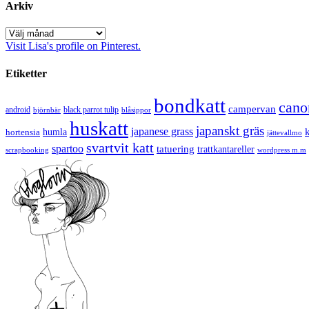
Arkiv
Arkiv
Visit Lisa's profile on Pinterest.
Etiketter
bondkatt
cano
campervan
android
black parrot tulip
blåsippor
björnbär
huskatt
japanskt gräs
japanese grass
hortensia
humla
jättevallmo
svartvit katt
spartoo
tatuering
trattkantareller
scrapbooking
wordpress m.m