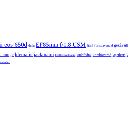
n eos 650d
EF85mm f/1.8 USM
gekås ul
dalia
fjäril
fjärilslavendel
klematis jackmanii
kattunge
körsbärsträd
kuddfodral
lagerhaus
l
klätterhortensia
österlen