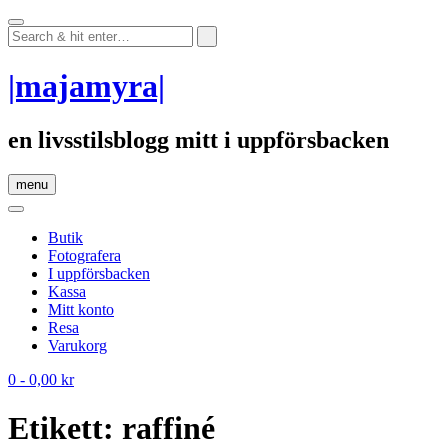
Skip
to
content
|majamyra|
en livsstilsblogg mitt i uppförsbacken
menu
Butik
Fotografera
I uppförsbacken
Kassa
Mitt konto
Resa
Varukorg
0
- 0,00 kr
Etikett:
raffiné