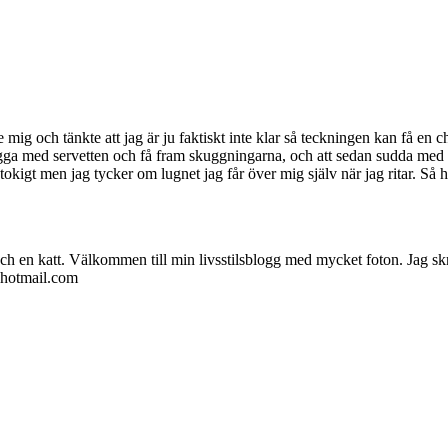
te mig och tänkte att jag är ju faktiskt inte klar så teckningen kan få en
 gnugga med servetten och få fram skuggningarna, och att sedan sudda med 
igt men jag tycker om lugnet jag får över mig själv när jag ritar. Så här 
ch en katt. Välkommen till min livsstilsblogg med mycket foton. Jag skr
@hotmail.com