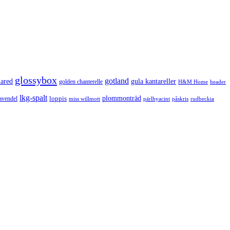
glossybox
gotland
lared
gula kantareller
golden chanterelle
H&M Home
header
lkg-spalt
loppis
plommonträd
avendel
rudbeckia
miss willmott
pärlhyacint
påskris