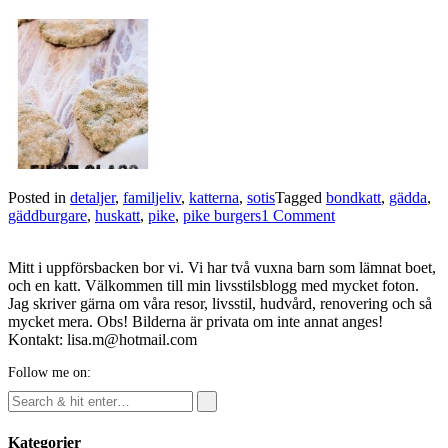
Posted in
detaljer
,
familjeliv
,
katterna
,
sotis
Tagged
bondkatt
,
gädda
,
gäddburgare
,
huskatt
,
pike
,
pike burgers
1 Comment
Mitt i uppförsbacken bor vi. Vi har två vuxna barn som lämnat boet,
och en katt. Välkommen till min livsstilsblogg med mycket foton.
Jag skriver gärna om våra resor, livsstil, hudvård, renovering och så
mycket mera. Obs! Bilderna är privata om inte annat anges!
Kontakt: lisa.m@hotmail.com
Follow me on:
Kategorier