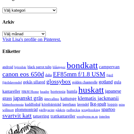
Kategorier
Arkiv
Arkiv
Visit Lisa's profile on Pinterest.
Etiketter
bondkatt
campervan
android
black parrot tulip
blåsippor
björnbär
canon eos 650d
EF85mm f/1.8 USM
dalia
fjäril
glossybox
gotland
gekås ullared
gula
golden chanterelle
fjärilslavendel
huskatt
japanese
kantareller
hortensia
humla
H&M Home
header
japanskt gräs
klematis jackmanii
grass
kattunge
jättevallmo
lkg-spalt
körsbärsträd
loppis
kuddfodral
lagerhaus
lavendel
klätterhortensia
miss
spartoo
plommonträd
rudbeckia
scrapbooking
willmott
pärlhyacint
påskris
svartvit katt
tatuering
trattkantareller
wordpress m.m
österlen