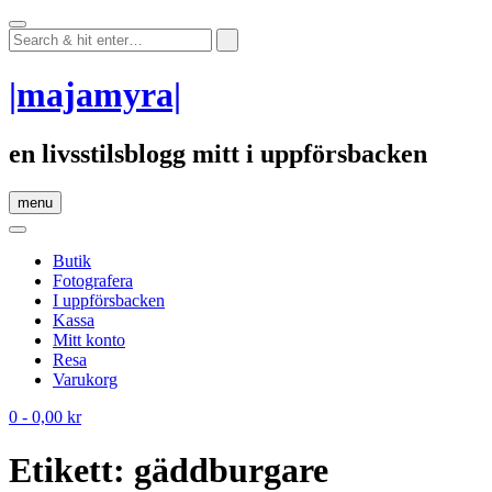
Skip
to
content
|majamyra|
en livsstilsblogg mitt i uppförsbacken
menu
Butik
Fotografera
I uppförsbacken
Kassa
Mitt konto
Resa
Varukorg
0
- 0,00 kr
Etikett:
gäddburgare