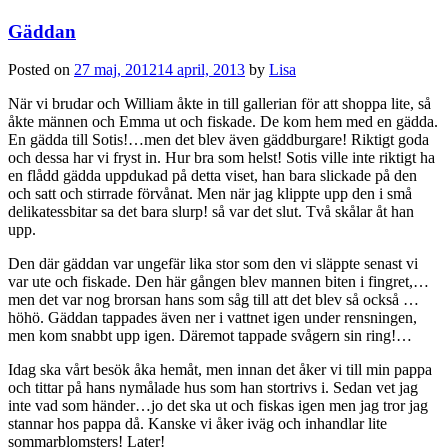
Gäddan
Posted on
27 maj, 2012
14 april, 2013
by
Lisa
När vi brudar och William åkte in till gallerian för att shoppa lite, så
åkte männen och Emma ut och fiskade. De kom hem med en gädda.
En gädda till Sotis!…men det blev även gäddburgare! Riktigt goda
och dessa har vi fryst in. Hur bra som helst! Sotis ville inte riktigt ha
en flådd gädda uppdukad på detta viset, han bara slickade på den
och satt och stirrade förvånat. Men när jag klippte upp den i små
delikatessbitar sa det bara slurp! så var det slut. Två skålar åt han
upp.
Den där gäddan var ungefär lika stor som den vi släppte senast vi
var ute och fiskade. Den här gången blev mannen biten i fingret,…
men det var nog brorsan hans som såg till att det blev så också …
höhö. Gäddan tappades även ner i vattnet igen under rensningen,
men kom snabbt upp igen. Däremot tappade svågern sin ring!…
Idag ska vårt besök åka hemåt, men innan det åker vi till min pappa
och tittar på hans nymålade hus som han stortrivs i. Sedan vet jag
inte vad som händer…jo det ska ut och fiskas igen men jag tror jag
stannar hos pappa då. Kanske vi åker iväg och inhandlar lite
sommarblomsters! Later!