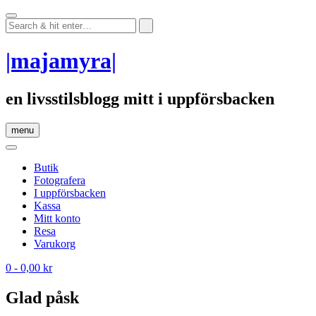
Skip
to
content
|majamyra|
en livsstilsblogg mitt i uppförsbacken
menu
Butik
Fotografera
I uppförsbacken
Kassa
Mitt konto
Resa
Varukorg
0
- 0,00 kr
Glad påsk