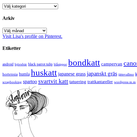
Kategorier
Arkiv
Arkiv
Visit Lisa's profile on Pinterest.
Etiketter
bondkatt
cano
campervan
android
black parrot tulip
blåsippor
björnbär
huskatt
japanskt gräs
japanese grass
hortensia
humla
jättevallmo
svartvit katt
spartoo
tatuering
trattkantareller
scrapbooking
wordpress m.m