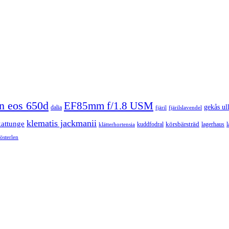
n eos 650d
EF85mm f/1.8 USM
gekås ul
dalia
fjäril
fjärilslavendel
klematis jackmanii
kattunge
körsbärsträd
kuddfodral
lagerhaus
l
klätterhortensia
österlen