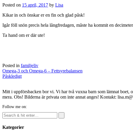
Posted on
15 april, 2017
by
Lisa
Kikar in och önskar er en fin och glad påsk!
Igår föll snön precis hela långfredagen, måste ha kommit en decimeter s
Ta hand om er där ute!
Posted in
familjeliv
Post
Omega-3 och Omega-6 – Fettsyrebalansen
navigation
Påskledigt
Mitt i uppförsbacken bor vi. Vi har två vuxna barn som lämnat boet, o
mera. Obs! Bilderna är privata om inte annat anges! Kontakt: lisa.m
Follow me on:
Kategorier