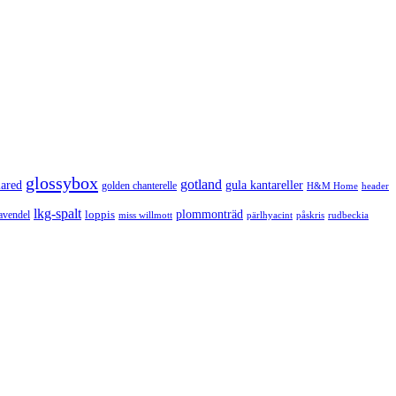
glossybox
gotland
lared
gula kantareller
golden chanterelle
H&M Home
header
lkg-spalt
loppis
plommonträd
avendel
rudbeckia
miss willmott
pärlhyacint
påskris