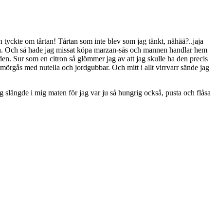
h tyckte om tårtan! Tårtan som inte blev som jag tänkt, nähää?..jaja
egna. Och så hade jag missat köpa marzan-sås och mannen handlar hem
 den. Sur som en citron så glömmer jag av att jag skulle ha den precis
smörgås med nutella och jordgubbar. Och mitt i allt virrvarr sände jag
g slängde i mig maten för jag var ju så hungrig också, pusta och flåsa