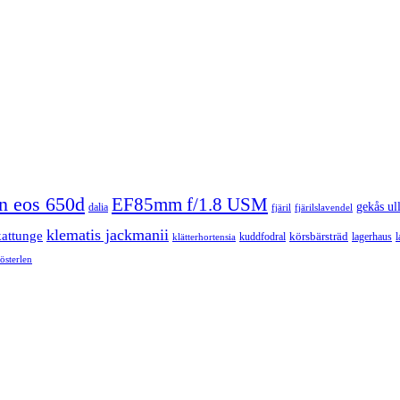
n eos 650d
EF85mm f/1.8 USM
gekås ul
dalia
fjäril
fjärilslavendel
klematis jackmanii
kattunge
körsbärsträd
kuddfodral
lagerhaus
l
klätterhortensia
österlen