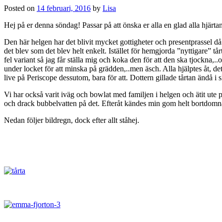
Posted on
14 februari, 2016
by
Lisa
Hej på er denna söndag! Passar på att önska er alla en glad alla hjärta
Den här helgen har det blivit mycket gottigheter och presentprassel då 
det blev som det blev helt enkelt. Istället för hemgjorda ”nyttigare
fel variant så jag får ställa mig och koka den för att den ska tjockna,
under locket för att minska på grädden,..men äsch. Alla hjälptes åt, de
live på Periscope dessutom, bara för att. Dottern gillade tårtan ändå i 
Vi har också varit iväg och bowlat med familjen i helgen och ätit ute 
och drack bubbelvatten på det. Efteråt kändes min gom helt bortdomn
Nedan följer bildregn, dock efter allt ståhej.