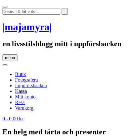
Skip
to
content
|majamyra|
en livsstilsblogg mitt i uppförsbacken
menu
Butik
Fotografera
I uppförsbacken
Kassa
Mitt konto
Resa
Varukorg
0
- 0,00 kr
En helg med tårta och presenter