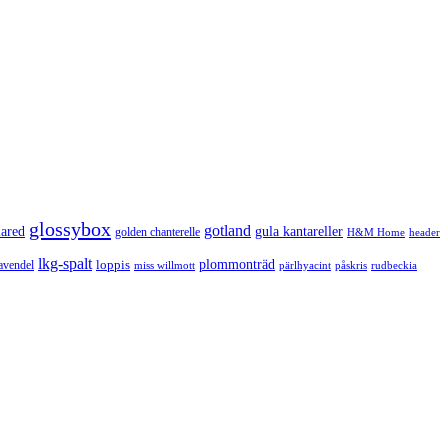
glossybox
gotland
lared
gula kantareller
golden chanterelle
H&M Home
header
lkg-spalt
loppis
plommonträd
avendel
rudbeckia
miss willmott
pärlhyacint
påskris