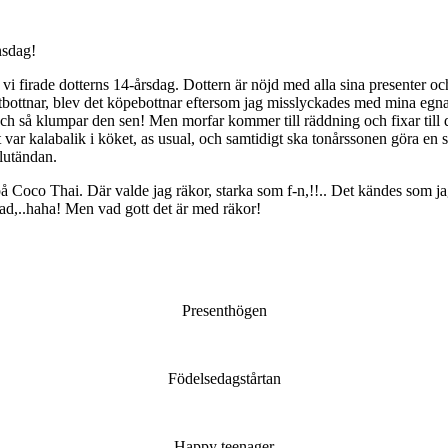
nsdag!
vi firade dotterns 14-årsdag. Dottern är nöjd med alla sina presenter oc
” tårtbottnar, blev det köpebottnar eftersom jag misslyckades med mina 
..och så klumpar den sen! Men morfar kommer till räddning och fixar till
t var kalabalik i köket, as usual, och samtidigt ska tonårssonen göra en 
slutändan.
på Coco Thai. Där valde jag räkor, starka som f-n,!!.. Det kändes som ja
ad,..haha! Men vad gott det är med räkor!
Presenthögen
Födelsedagstårtan
Happy teenager