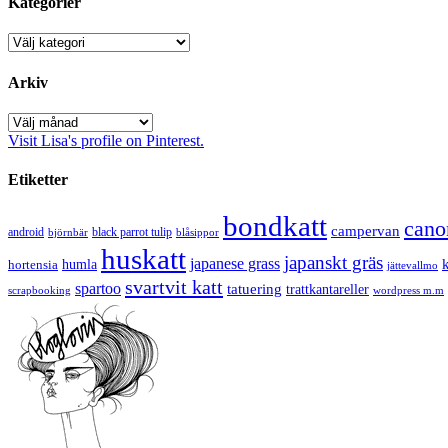
Kategorier
Kategorier
Arkiv
Arkiv
Visit Lisa's profile on Pinterest.
Etiketter
bondkatt
cano
campervan
android
black parrot tulip
blåsippor
björnbär
huskatt
japanskt gräs
japanese grass
hortensia
humla
jättevallmo
svartvit katt
spartoo
tatuering
trattkantareller
scrapbooking
wordpress m.m