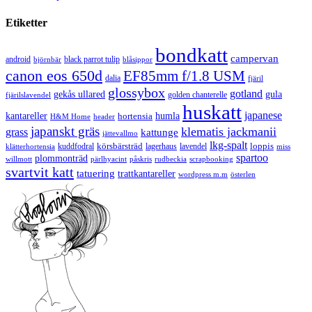
Etiketter
bondkatt
campervan
android
black parrot tulip
blåsippor
björnbär
canon eos 650d
EF85mm f/1.8 USM
dalia
fjäril
glossybox
gotland
gekås ullared
gula
golden chanterelle
fjärilslavendel
huskatt
japanese
kantareller
hortensia
humla
H&M Home
header
japanskt gräs
klematis jackmanii
grass
kattunge
jättevallmo
lkg-spalt
körsbärsträd
loppis
kuddfodral
lagerhaus
lavendel
klätterhortensia
miss
spartoo
plommonträd
rudbeckia
scrapbooking
willmott
pärlhyacint
påskris
svartvit katt
tatuering
trattkantareller
wordpress m.m
österlen