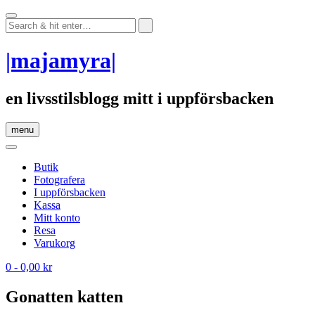
Skip
to
content
|majamyra|
en livsstilsblogg mitt i uppförsbacken
menu
Butik
Fotografera
I uppförsbacken
Kassa
Mitt konto
Resa
Varukorg
0
- 0,00 kr
Gonatten katten