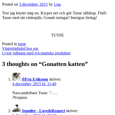
Posted on
3 december, 2015
by
Lisa
Tror jag knyter mig nu. Kryper ner och gör Tusse sällskap. Fluff-
Tusse med sin vinterpäls. Gonatt raringar! Imorgon fredag!
TUSSE
Posted in
tusse
Post
Vinterträdgård hos oss
navigation
Lyxig julklapp med två magiska produkter
3 thoughts on “
Gonatten katten
”
✫Fru Eriksson
skriver:
4 december, 2015 kl. 11:40
Naw,underbara Tusse ♡ …
/Nospuss
Jennifer - Love&Respect
skriver: