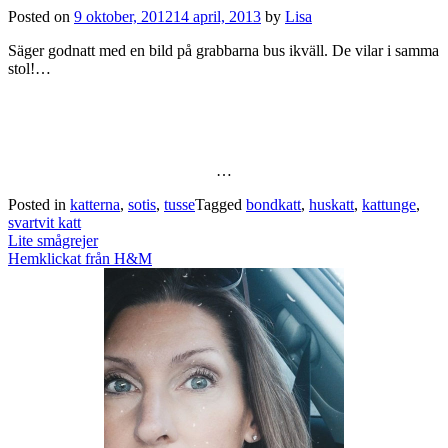
Posted on
9 oktober, 2012
14 april, 2013
by
Lisa
Säger godnatt med en bild på grabbarna bus ikväll. De vilar i samma
stol!…
…
Posted in
katterna
,
sotis
,
tusse
Tagged
bondkatt
,
huskatt
,
kattunge
,
svartvit katt
Post
Lite smågrejer
navigation
Hemklickat från H&M