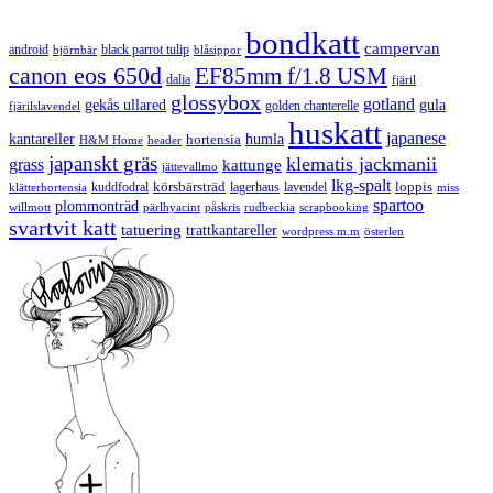
bondkatt
campervan
android
black parrot tulip
blåsippor
björnbär
canon eos 650d
EF85mm f/1.8 USM
dalia
fjäril
glossybox
gotland
gekås ullared
gula
golden chanterelle
fjärilslavendel
huskatt
japanese
kantareller
hortensia
humla
H&M Home
header
japanskt gräs
klematis jackmanii
grass
kattunge
jättevallmo
lkg-spalt
körsbärsträd
loppis
kuddfodral
lagerhaus
lavendel
klätterhortensia
miss
spartoo
plommonträd
rudbeckia
scrapbooking
willmott
pärlhyacint
påskris
svartvit katt
tatuering
trattkantareller
wordpress m.m
österlen