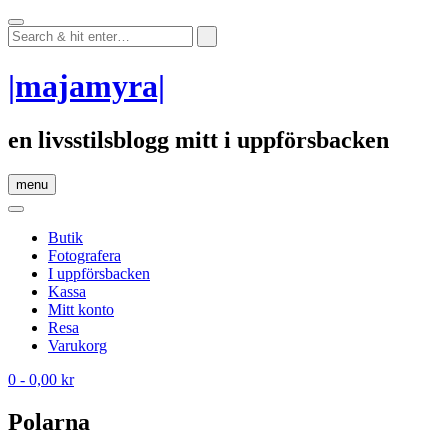
Skip
to
content
|majamyra|
en livsstilsblogg mitt i uppförsbacken
menu
Butik
Fotografera
I uppförsbacken
Kassa
Mitt konto
Resa
Varukorg
0
- 0,00 kr
Polarna