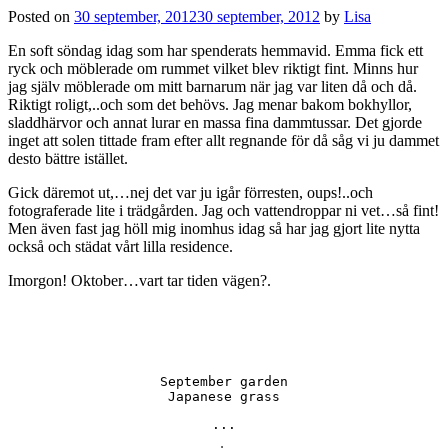
Posted on
30 september, 2012
30 september, 2012
by
Lisa
En soft söndag idag som har spenderats hemmavid. Emma fick ett
ryck och möblerade om rummet vilket blev riktigt fint. Minns hur
jag själv möblerade om mitt barnarum när jag var liten då och då.
Riktigt roligt,..och som det behövs. Jag menar bakom bokhyllor,
sladdhärvor och annat lurar en massa fina dammtussar. Det gjorde
inget att solen tittade fram efter allt regnande för då såg vi ju dammet
desto bättre istället.
Gick däremot ut,…nej det var ju igår förresten, oups!..och
fotograferade lite i trädgården. Jag och vattendroppar ni vet…så fint!
Men även fast jag höll mig inomhus idag så har jag gjort lite nytta
också och städat vårt lilla residence.
Imorgon! Oktober…vart tar tiden vägen?.
September garden

Japanese grass
...