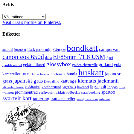
Arkiv
Arkiv
Visit Lisa's profile on Pinterest.
Etiketter
bondkatt
campervan
android
black parrot tulip
blåsippor
björnbär
canon eos 650d
EF85mm f/1.8 USM
dalia
fjäril
glossybox
gotland
gekås ullared
gula
golden chanterelle
fjärilslavendel
huskatt
japanese
kantareller
hortensia
humla
H&M Home
header
japanskt gräs
klematis jackmanii
grass
kattunge
jättevallmo
lkg-spalt
körsbärsträd
loppis
kuddfodral
lagerhaus
lavendel
klätterhortensia
miss
spartoo
plommonträd
rudbeckia
scrapbooking
willmott
pärlhyacint
påskris
svartvit katt
tatuering
trattkantareller
wordpress m.m
österlen