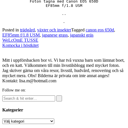
Foton tagna med Canon EOS 650D

EF85mm f/1.8 USM
..
.
Posted in
trädgård
,
växter och insekter
Tagged
canon eos 650d
,
EF85mm f/1.8 USM
,
japanese grass
,
japanskt gräs
Post
WeLcOmE TUSSE
navigation
Komocka i höstkitet
Mitt i uppförsbacken bor vi. Vi har två vuxna barn som lämnat boet,
och en katt. Välkommen till min livsstilsblogg med mycket foton.
Jag skriver gärna om våra resor, livsstil, hudvård, renovering och så
mycket mera. Obs! Bilderna är privata om inte annat anges!
Kontakt: lisa.m@hotmail.com
Follow me on:
Kategorier
Kategorier