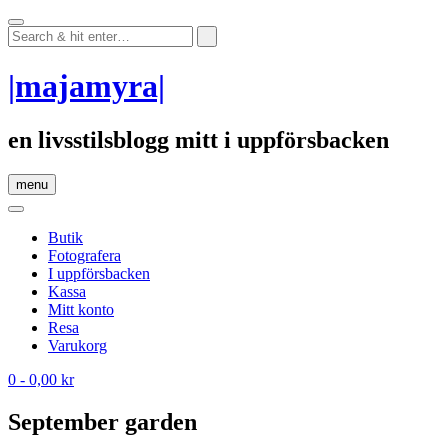
Skip
to
content
|majamyra|
en livsstilsblogg mitt i uppförsbacken
menu
Butik
Fotografera
I uppförsbacken
Kassa
Mitt konto
Resa
Varukorg
0
- 0,00 kr
September garden