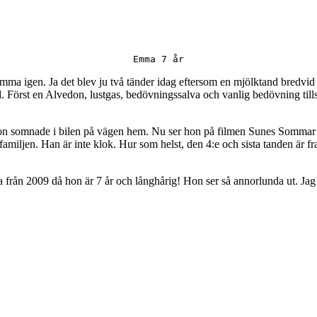
Emma 7 år
emma igen. Ja det blev ju två tänder idag eftersom en mjölktand bredvid ä
d. Först en Alvedon, lustgas, bedövningssalva och vanlig bedövning tills 
h hon somnade i bilen på vägen hem. Nu ser hon på filmen Sunes Sommar 
 familjen. Han är inte klok. Hur som helst, den 4:e och sista tanden är f
 från 2009 då hon är 7 år och långhårig! Hon ser så annorlunda ut. Jag g