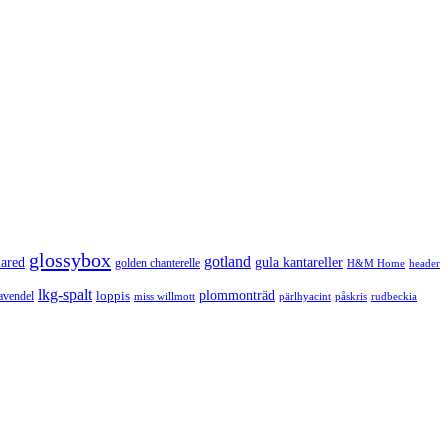
glossybox
gotland
lared
gula kantareller
golden chanterelle
H&M Home
header
lkg-spalt
loppis
plommonträd
avendel
rudbeckia
miss willmott
pärlhyacint
påskris