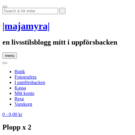
Skip
to
content
|majamyra|
en livsstilsblogg mitt i uppförsbacken
menu
Butik
Fotografera
I uppförsbacken
Kassa
Mitt konto
Resa
Varukorg
0
- 0,00 kr
Plopp x 2