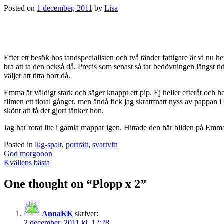
Posted on
1 december, 2011
by
Lisa
Efter ett besök hos tandspecialisten och två tänder fattigare är vi nu h
bra att ta den också då. Precis som senast så tar bedövningen längst ti
väljer att titta bort då.
Emma är väldigt stark och säger knappt ett pip. Ej heller efteråt oc
filmen ett tiotal gånger, men ändå fick jag skrattfnatt nyss av pappan i
skönt att få det gjort tänker hon.
Jag har rotat lite i gamla mappar igen. Hittade den här bilden på Emma
Posted in
lkg-spalt
,
porträtt
,
svartvitt
Post
God morgooon
navigation
Kvällens bästa
One thought on “
Plopp x 2
”
AnnaKK
skriver:
2 december, 2011 kl. 12:28