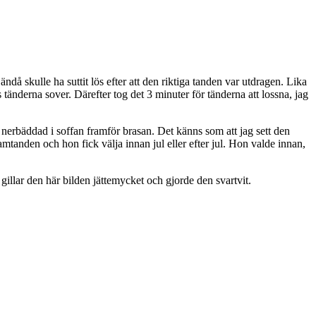
ndå skulle ha suttit lös efter att den riktiga tanden var utdragen. Lika
tänderna sover. Därefter tog det 3 minuter för tänderna att lossna, jag
nerbäddad i soffan framför brasan. Det känns som att jag sett den
ramtanden och hon fick välja innan jul eller efter jul. Hon valde innan,
illar den här bilden jättemycket och gjorde den svartvit.