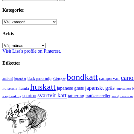
Kategorier
Kategorier
Arkiv
Arkiv
Visit Lisa's profile on Pinterest.
Etiketter
bondkatt
cano
campervan
android
black parrot tulip
blåsippor
björnbär
huskatt
japanskt gräs
japanese grass
hortensia
humla
jättevallmo
svartvit katt
spartoo
tatuering
trattkantareller
scrapbooking
wordpress m.m