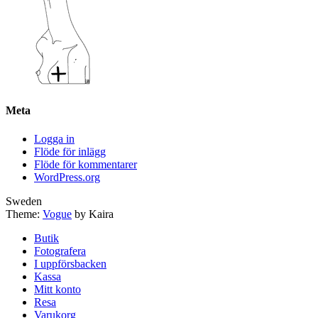
Meta
Logga in
Flöde för inlägg
Flöde för kommentarer
WordPress.org
Sweden
Theme:
Vogue
by Kaira
Butik
Fotografera
I uppförsbacken
Kassa
Mitt konto
Resa
Varukorg