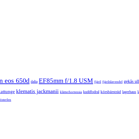
n eos 650d
EF85mm f/1.8 USM
gekås ul
dalia
fjäril
fjärilslavendel
klematis jackmanii
kattunge
körsbärsträd
kuddfodral
lagerhaus
l
klätterhortensia
österlen