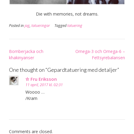
Die with memories, not dreams.
Posted in
jag
,
tatueringar
Tagged
tatuering
Post
Bomberjacka och
Omega-3 och Omega-6 –
navigation
khakinyanser
Fettsyrebalansen
One thought on “
Gepardtatuering med detaljer
”
✫ Fru Eriksson
11 april, 2017 kl. 02:31
Woooo …
/Kram
Comments are closed.