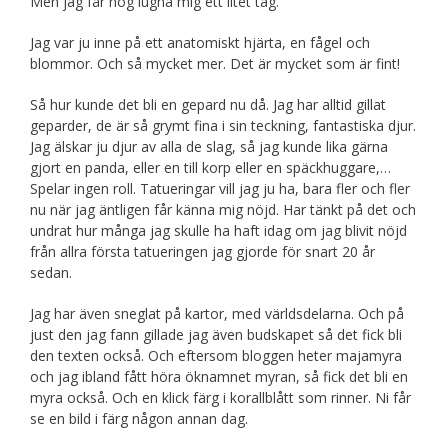
Men jag får nog lugna mig ett litet tag.
Jag var ju inne på ett anatomiskt hjärta, en fågel och
blommor. Och så mycket mer. Det är mycket som är fint!
Så hur kunde det bli en gepard nu då. Jag har alltid gillat
geparder, de är så grymt fina i sin teckning, fantastiska djur.
Jag älskar ju djur av alla de slag, så jag kunde lika gärna
gjort en panda, eller en till korp eller en späckhuggare,…
Spelar ingen roll. Tatueringar vill jag ju ha, bara fler och fler
nu när jag äntligen får känna mig nöjd. Har tänkt på det och
undrat hur många jag skulle ha haft idag om jag blivit nöjd
från allra första tatueringen jag gjorde för snart 20 år
sedan.
Jag har även sneglat på kartor, med världsdelarna. Och på
just den jag fann gillade jag även budskapet så det fick bli
den texten också. Och eftersom bloggen heter majamyra
och jag ibland fått höra öknamnet myran, så fick det bli en
myra också. Och en klick färg i korallblått som rinner. Ni får
se en bild i färg någon annan dag.