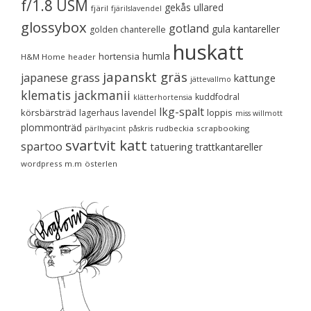
f/1.8 USM
gekås ullared
fjäril
fjärilslavendel
glossybox
gotland
gula kantareller
golden chanterelle
huskatt
humla
hortensia
H&M Home
header
japanskt gräs
japanese grass
kattunge
jättevallmo
klematis jackmanii
kuddfodral
klätterhortensia
lkg-spalt
körsbärsträd
loppis
lagerhaus
lavendel
miss willmott
plommonträd
rudbeckia
scrapbooking
pärlhyacint
påskris
svartvit katt
spartoo
tatuering
trattkantareller
wordpress m.m
österlen