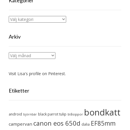
Kategorier
Kategorier
Arkiv
Arkiv
Visit Lisa's profile on Pinterest.
Etiketter
bondkatt
android
black parrot tulip
blåsippor
björnbär
canon eos 650d
EF85mm
campervan
dalia