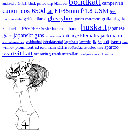
bondkatt
campervan
android
black parrot tulip
blåsippor
björnbär
canon eos 650d
EF85mm f/1.8 USM
dalia
fjäril
glossybox
gotland
gekås ullared
gula
golden chanterelle
fjärilslavendel
huskatt
japanese
kantareller
hortensia
humla
H&M Home
header
japanskt gräs
klematis jackmanii
grass
kattunge
jättevallmo
lkg-spalt
körsbärsträd
loppis
kuddfodral
lagerhaus
lavendel
klätterhortensia
miss
spartoo
plommonträd
rudbeckia
scrapbooking
willmott
pärlhyacint
påskris
svartvit katt
tatuering
trattkantareller
wordpress m.m
österlen