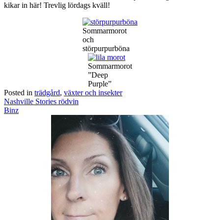
kikar in här! Trevlig lördags kväll!
Sommarmorot
och
störpurpurböna
Sommarmorot
”Deep
Purple”
Posted in
trädgård
,
växter och insekter
Post
Nashville Stories rödvin
navigation
Binz