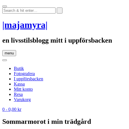
Skip
to
content
|majamyra|
en livsstilsblogg mitt i uppförsbacken
menu
Butik
Fotografera
I uppförsbacken
Kassa
Mitt konto
Resa
Varukorg
0
- 0,00 kr
Sommarmorot i min trädgård