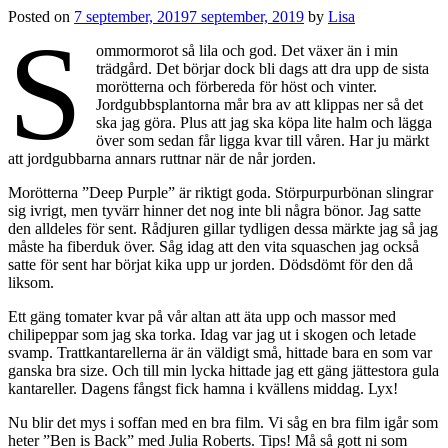
Posted on
7 september, 2019
7 september, 2019
by
Lisa
S
ommormorot så lila och god. Det växer än i min
trädgård. Det börjar dock bli dags att dra upp de sista
morötterna och förbereda för höst och vinter.
Jordgubbsplantorna mår bra av att klippas ner så det
ska jag göra. Plus att jag ska köpa lite halm och lägga
över som sedan får ligga kvar till våren. Har ju märkt
att jordgubbarna annars ruttnar när de når jorden.
Morötterna ”Deep Purple” är riktigt goda. Störpurpurbönan slingrar
sig ivrigt, men tyvärr hinner det nog inte bli några bönor. Jag satte
den alldeles för sent. Rådjuren gillar tydligen dessa märkte jag så jag
måste ha fiberduk över. Såg idag att den vita squaschen jag också
satte för sent har börjat kika upp ur jorden. Dödsdömt för den då
liksom.
Ett gäng tomater kvar på vår altan att äta upp och massor med
chilipeppar som jag ska torka. Idag var jag ut i skogen och letade
svamp. Trattkantarellerna är än väldigt små, hittade bara en som var
ganska bra size. Och till min lycka hittade jag ett gäng jättestora gula
kantareller. Dagens fångst fick hamna i kvällens middag. Lyx!
Nu blir det mys i soffan med en bra film. Vi såg en bra film igår som
heter ”Ben is Back” med Julia Roberts. Tips! Må så gott ni som