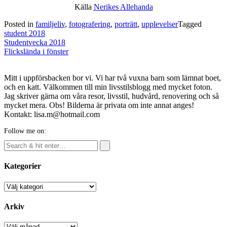
Källa
Nerikes Allehanda
Posted in
familjeliv
,
fotografering
,
porträtt
,
upplevelser
Tagged
student 2018
Post
Studentvecka 2018
navigation
Flickslända i fönster
Mitt i uppförsbacken bor vi. Vi har två vuxna barn som lämnat boet,
och en katt. Välkommen till min livsstilsblogg med mycket foton.
Jag skriver gärna om våra resor, livsstil, hudvård, renovering och så
mycket mera. Obs! Bilderna är privata om inte annat anges!
Kontakt: lisa.m@hotmail.com
Follow me on:
Kategorier
Kategorier
Arkiv
Arkiv