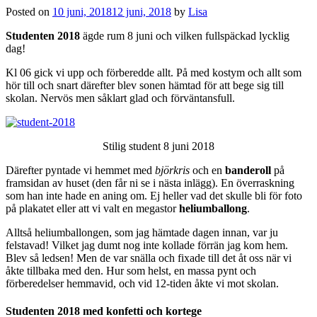
Posted on
10 juni, 2018
12 juni, 2018
by
Lisa
Studenten 2018
ägde rum 8 juni och vilken fullspäckad lycklig
dag!
Kl 06 gick vi upp och förberedde allt. På med kostym och allt som
hör till och snart därefter blev sonen hämtad för att bege sig till
skolan. Nervös men såklart glad och förväntansfull.
Stilig student 8 juni 2018
Därefter pyntade vi hemmet med
björkris
och en
banderoll
på
framsidan av huset (den får ni se i nästa inlägg). En överraskning
som han inte hade en aning om. Ej heller vad det skulle bli för foto
på plakatet eller att vi valt en megastor
heliumballong
.
Alltså heliumballongen, som jag hämtade dagen innan, var ju
felstavad! Vilket jag dumt nog inte kollade förrän jag kom hem.
Blev så ledsen! Men de var snälla och fixade till det åt oss när vi
åkte tillbaka med den. Hur som helst, en massa pynt och
förberedelser hemmavid, och vid 12-tiden åkte vi mot skolan.
Studenten 2018 med konfetti och kortege