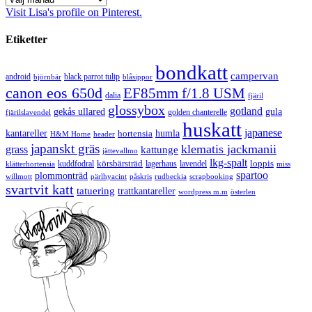
Visit Lisa's profile on Pinterest.
Etiketter
bondkatt
campervan
android
black parrot tulip
blåsippor
björnbär
canon eos 650d
EF85mm f/1.8 USM
dalia
fjäril
glossybox
gotland
gekås ullared
gula
golden chanterelle
fjärilslavendel
huskatt
japanese
kantareller
hortensia
humla
H&M Home
header
japanskt gräs
klematis jackmanii
grass
kattunge
jättevallmo
lkg-spalt
körsbärsträd
loppis
kuddfodral
lagerhaus
lavendel
klätterhortensia
miss
spartoo
plommonträd
rudbeckia
scrapbooking
willmott
pärlhyacint
påskris
svartvit katt
tatuering
trattkantareller
wordpress m.m
österlen