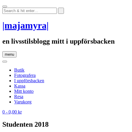
Skip
to
content
|majamyra|
en livsstilsblogg mitt i uppförsbacken
menu
Butik
Fotografera
I uppförsbacken
Kassa
Mitt konto
Resa
Varukorg
0
- 0,00 kr
Studenten 2018