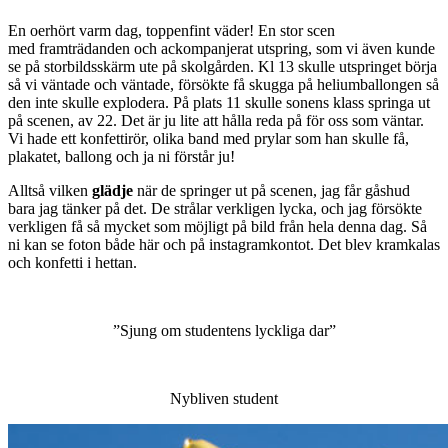
En oerhört varm dag, toppenfint väder! En stor scen
med framträdanden och ackompanjerat utspring, som vi även kunde
se på storbildsskärm ute på skolgården. Kl 13 skulle utspringet börja
så vi väntade och väntade, försökte få skugga på heliumballongen så
den inte skulle explodera. På plats 11 skulle sonens klass springa ut
på scenen, av 22. Det är ju lite att hålla reda på för oss som väntar.
Vi hade ett konfettirör, olika band med prylar som han skulle få,
plakatet, ballong och ja ni förstår ju!
Alltså vilken
glädje
när de springer ut på scenen, jag får gåshud
bara jag tänker på det. De strålar verkligen lycka, och jag försökte
verkligen få så mycket som möjligt på bild från hela denna dag. Så
ni kan se foton både här och på instagramkontot. Det blev kramkalas
och konfetti i hettan.
”Sjung om studentens lyckliga dar”
Nybliven student