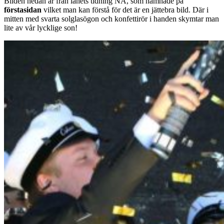
Bilden nedan är från länets tidning NA, som hamnade på
förstasidan
vilket man kan förstå för det är en jättebra bild. Där i
mitten med svarta solglasögon och konfettirör i handen skymtar man
lite av vår lycklige son!